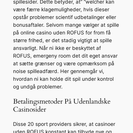
spillesider. Dette betyder, at” “welcher kan
være færre klagemuligheder, hvis dieser
opstår problemer scientif udbetalinger eller
bonusaftaler. Selvom mange vælger at spille
på online casino uden ROFUS for from få
større frihed, er det stadig vigtigt at spille
ansvarligt. Når ni ikke er beskyttet af
ROFUS, emergeny room det dit eget ansvar
at sætte grænser og være opmærksom på
noise spilleadfærd. Her gennemgår vi,
hvordan ni kan holde dit spil under kontrol
og undgå problemer.
Betalingsmetoder På Udenlandske
Casinosider
Disse 20 sport providers sikrer, at casinoer
uden ROFUS konstant kan tilbyde nye og