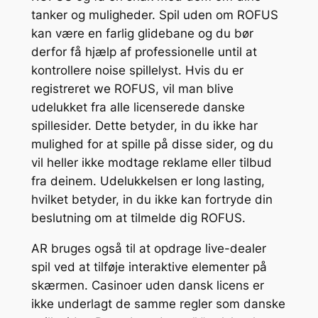
tanker og muligheder. Spil uden om ROFUS
kan være en farlig glidebane og du bør
derfor få hjælp af professionelle until at
kontrollere noise spillelyst. Hvis du er
registreret we ROFUS, vil man blive
udelukket fra alle licenserede danske
spillesider. Dette betyder, in du ikke har
mulighed for at spille på disse sider, og du
vil heller ikke modtage reklame eller tilbud
fra deinem. Udelukkelsen er long lasting,
hvilket betyder, in du ikke kan fortryde din
beslutning om at tilmelde dig ROFUS.
AR bruges også til at opdrage live-dealer
spil ved at tilføje interaktive elementer på
skærmen. Casinoer uden dansk licens er
ikke underlagt de samme regler som danske