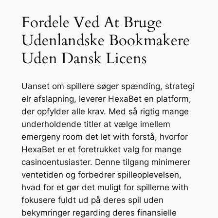
Fordele Ved At Bruge
Udenlandske Bookmakere
Uden Dansk Licens
Uanset om spillere søger spænding, strategi
elr afslapning, leverer HexaBet en platform,
der opfylder alle krav. Med så rigtig mange
underholdende titler at vælge imellem
emergeny room det let with forstå, hvorfor
HexaBet er et foretrukket valg for mange
casinoentusiaster. Denne tilgang minimerer
ventetiden og forbedrer spilleoplevelsen,
hvad for et gør det muligt for spillerne with
fokusere fuldt ud på deres spil uden
bekymringer regarding deres finansielle