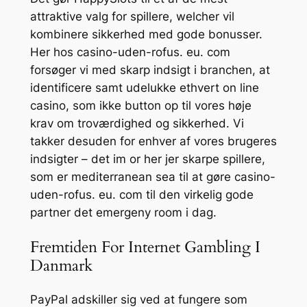
attraktive valg for spillere, welcher vil
kombinere sikkerhed med gode bonusser.
Her hos casino-uden-rofus. eu. com
forsøger vi med skarp indsigt i branchen, at
identificere samt udelukke ethvert on line
casino, som ikke button op til vores høje
krav om troværdighed og sikkerhed. Vi
takker desuden for enhver af vores brugeres
indsigter – det im or her jer skarpe spillere,
som er mediterranean sea til at gøre casino-
uden-rofus. eu. com til den virkelig gode
partner det emergeny room i dag.
Fremtiden For Internet Gambling I
Danmark
PayPal adskiller sig ved at fungere som