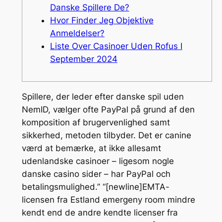
Danske Spillere De?
Hvor Finder Jeg Objektive
Anmeldelser?
Liste Over Casinoer Uden Rofus I
September 2024
Spillere, der leder efter danske spil uden
NemID, vælger ofte PayPal på grund af den
komposition af brugervenlighed samt
sikkerhed, metoden tilbyder. Det er canine
værd at bemærke, at ikke allesamt
udenlandske casinoer – ligesom nogle
danske casino sider – har PayPal och
betalingsmulighed.” “[newline]EMTA-
licensen fra Estland emergeny room mindre
kendt end de andre kendte licenser fra