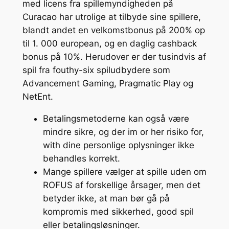
med licens fra spillemyndigheden på
Curacao har utrolige at tilbyde sine spillere,
blandt andet en velkomstbonus på 200% op
til 1. 000 european, og en daglig cashback
bonus på 10%. Herudover er der tusindvis af
spil fra fouthy-six spiludbydere som
Advancement Gaming, Pragmatic Play og
NetEnt.
Betalingsmetoderne kan også være
mindre sikre, og der im or her risiko for,
with dine personlige oplysninger ikke
behandles korrekt.
Mange spillere vælger at spille uden om
ROFUS af forskellige årsager, men det
betyder ikke, at man bør gå på
kompromis med sikkerhed, good spil
eller betalingsløsninger.