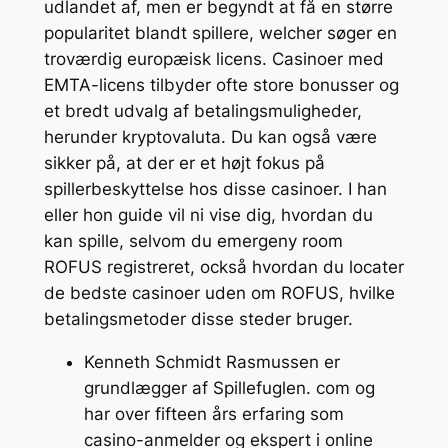
udlandet af, men er begyndt at få en større
popularitet blandt spillere, welcher søger en
troværdig europæisk licens. Casinoer med
EMTA-licens tilbyder ofte store bonusser og
et bredt udvalg af betalingsmuligheder,
herunder kryptovaluta. Du kan også være
sikker på, at der er et højt fokus på
spillerbeskyttelse hos disse casinoer. I han
eller hon guide vil ni vise dig, hvordan du
kan spille, selvom du emergeny room
ROFUS registreret, också hvordan du locater
de bedste casinoer uden om ROFUS, hvilke
betalingsmetoder disse steder bruger.
Kenneth Schmidt Rasmussen er
grundlægger af Spillefuglen. com og
har over fifteen års erfaring som
casino-anmelder og ekspert i online