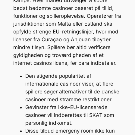
kampe. Hver måned udvælger vi sobre
bedst bedømte casinoer baseret på tillid,
funktioner og spilleroplevelse. Operatører fra
jurisdiktioner som Malta eller Estland skal
opfylde strenge EU-retningslinjer, hvorimod
licenser fra Curaçao og Anjouan tilbyder
mindre tilsyn. Spillere bør altid verificere
gyldigheden og troværdigheden af ​​et
internet casinos licens, før para indbetaler.
Den stigende popularitet af
internationale casinoer viser, at flere
spillere søger alternativer til de danske
casinoer med stramme restriktioner.
Gevinster fra ikke-EU-licenserede
casinoer vil indberettes til SKAT som
personlig indkomst.
Disse tilbud emergeny room ikke kun