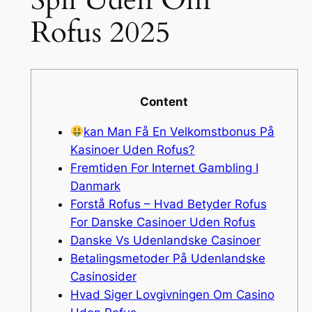
Spil Uden Om
Rofus 2025
Content
kan Man Få En Velkomstbonus På
Kasinoer Uden Rofus?
Fremtiden For Internet Gambling I
Danmark
Forstå Rofus – Hvad Betyder Rofus
For Danske Casinoer Uden Rofus
Danske Vs Udenlandske Casinoer
Betalingsmetoder På Udenlandske
Casinosider
Hvad Siger Lovgivningen Om Casino