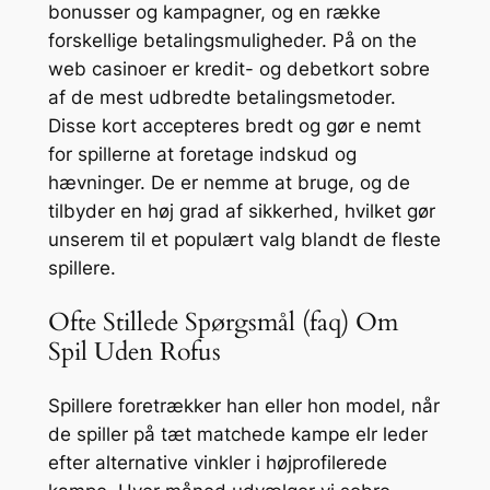
bonusser og kampagner, og en række
forskellige betalingsmuligheder. På on the
web casinoer er kredit- og debetkort sobre
af de mest udbredte betalingsmetoder.
Disse kort accepteres bredt og gør e nemt
for spillerne at foretage indskud og
hævninger. De er nemme at bruge, og de
tilbyder en høj grad af sikkerhed, hvilket gør
unserem til et populært valg blandt de fleste
spillere.
Ofte Stillede Spørgsmål (faq) Om
Spil Uden Rofus
Spillere foretrækker han eller hon model, når
de spiller på tæt matchede kampe elr leder
efter alternative vinkler i højprofilerede