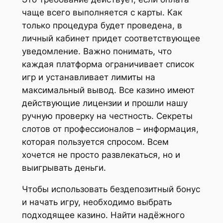
чаще всего выполняется с карты. Как
только процедура будет проведена, в
личный кабинет придет соответствующее
уведомление. Важно понимать, что
каждая платформа ограничивает список
игр и устанавливает лимиты на
максимальный вывод. Все казино имеют
действующие лицензии и прошли нашу
ручную проверку на честность. Секреты
слотов от профессионалов – информация,
которая пользуется спросом. Всем
хочется не просто развлекаться, но и
выигрывать деньги.
Чтобы использовать бездепозитный бонус
и начать игру, необходимо выбрать
подходящее казино. Найти надёжного