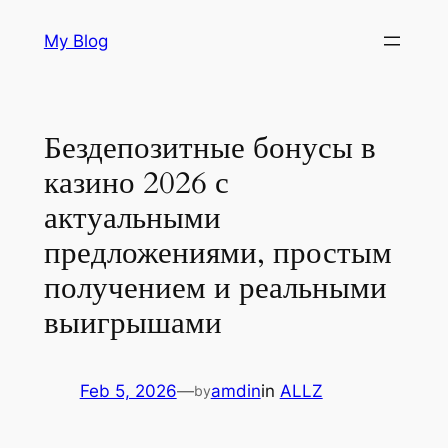
Skip
My Blog
to
content
Бездепозитные бонусы в
казино 2026 с
актуальными
предложениями, простым
получением и реальными
выигрышами
Feb 5, 2026
—
amdin
in
ALLZ
by