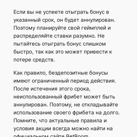
Если вы не успеете отыграть бонус в
указанный срок, он будет аннулирован.
Поэтому планируйте свой геймплей и
распределяйте ставки разумно. Не
пытайтесь отыграть бонус слишком
быстро, так как это может привести к
потере средств.
Как правило, бездепозитные бонусы
имеют ограниченный период действия.
После истечения этого срока,
неиспользованный фрибет может быть
аннулирован. Поэтому, не откладывайте
использование своего фрибета на долго.
Помните, что актуальные правила и
условия акции всегда можно найти на
официальном сайте BetBoom.