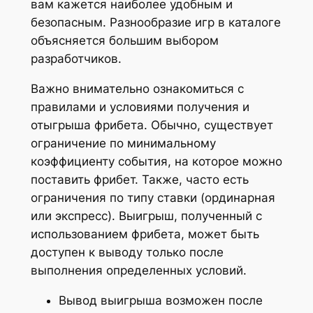
вам кажется наиболее удобным и
безопасным. Разнообразие игр в каталоге
объясняется большим выбором
разработчиков.
Важно внимательно ознакомиться с
правилами и условиями получения и
отыгрыша фрибета. Обычно, существует
ограничение по минимальному
коэффициенту события, на которое можно
поставить фрибет. Также, часто есть
ограничения по типу ставки (ординарная
или экспресс). Выигрыш, полученный с
использованием фрибета, может быть
доступен к выводу только после
выполнения определенных условий.
Вывод выигрыша возможен после