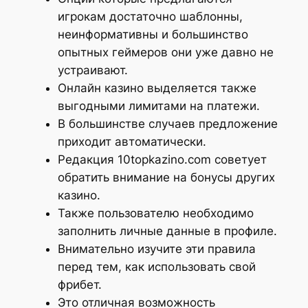
игрокам достаточно шаблонны,
неинформативны и большинство
опытных геймеров они уже давно не
устраивают.
Онлайн казино выделяется также
выгодными лимитами на платежи.
В большинстве случаев предложение
приходит автоматически.
Редакция 10topkazino.com советует
обратить внимание на бонусы других
казино.
Также пользователю необходимо
заполнить личные данные в профиле.
Внимательно изучите эти правила
перед тем, как использовать свой
фрибет.
Это отличная возможность