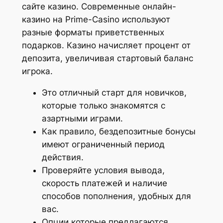
сайте казино. Современные онлайн-
казино на Prime-Casino используют
разные форматы приветственных
подарков. Казино начисляет процент от
депозита, увеличивая стартовый баланс
игрока.
Это отличный старт для новичков,
которые только знакомятся с
азартными играми.
Как правило, бездепозитные бонусы
имеют ограниченный период
действия.
Проверяйте условия вывода,
скорость платежей и наличие
способов пополнения, удобных для
вас.
Опции которые предлагаются