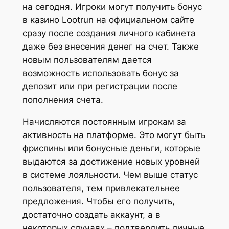
на сегодня. Игроки могут получить бонус
в казино Lootrun на официальном сайте
сразу после создания личного кабинета
даже без внесения денег на счет. Также
новым пользователям дается
возможность использовать бонус за
депозит или при регистрации после
пополнения счета.
Начисляются постоянным игрокам за
активность на платформе. Это могут быть
фриспины или бонусные деньги, которые
выдаются за достижение новых уровней
в системе лояльности. Чем выше статус
пользователя, тем привлекательнее
предложения. Чтобы его получить,
достаточно создать аккаунт, а в
некоторых случаях – подтвердить личные