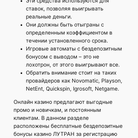
Эти средства используются для
ставок, позволяя выигрывать
реальные деньги.
Они должны быть отыграны с
определенным коэффициентом в
течении установленного срока.
Игровые автоматы с бездепозитным
бонусом с выводом – это не
лохотрон, от этого выигрывают все.
Обратить внимание стоит на таких
провайдеров как Novomatic, Playson,
NetEnt, Quickspin, Igrosoft, Netgame.
Онлайн казино предлагают выгодные
промо и новичкам, и постоянным
клиентам. В данном разделе
расположены бесплатные бездепозитные
бонусы казино ЛУТРАН за регистрацию