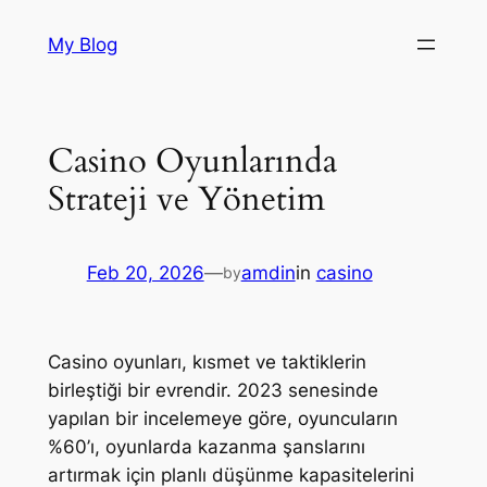
Skip
My Blog
to
content
Casino Oyunlarında
Strateji ve Yönetim
Feb 20, 2026
—
amdin
in
casino
by
Casino oyunları, kısmet ve taktiklerin
birleştiği bir evrendir. 2023 senesinde
yapılan bir incelemeye göre, oyuncuların
%60’ı, oyunlarda kazanma şanslarını
artırmak için planlı düşünme kapasitelerini