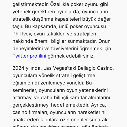
geliştirmektedir. Özellikle poker oyunu gibi
yetenek gerektiren oyunlarda, oyuncuların
stratejik düşünme kapasiteleri büyük değer
taşır. Bu kapsamda, ünlü poker oyuncusu
Phil Ivey, oyun taktikleri ve stratejileri
hakkında önemli bilgiler sunmaktadır. Onun
deneyimlerini ve tavsiyelerini öğrenmek için
Twitter profilini
görmek edebilirsiniz.
2024 yılında, Las Vegas’taki Bellagio Casino,
oyunculara yönelik strateji geliştirme
eğitimleri düzenlemeye yöneldi. Bu
seminerler, oyuncuların oyun yeteneklerini
artırmayı ve daha bilinçli kararlar almalarını
gerçekleştirmeyi hedeflemektedir. Ayrıca,
casino firmaları, oyuncuların hareketlerini
analiz ederek onlara özel öneriler sunarak
müşteri devamlılığını artırmayı göz önünde