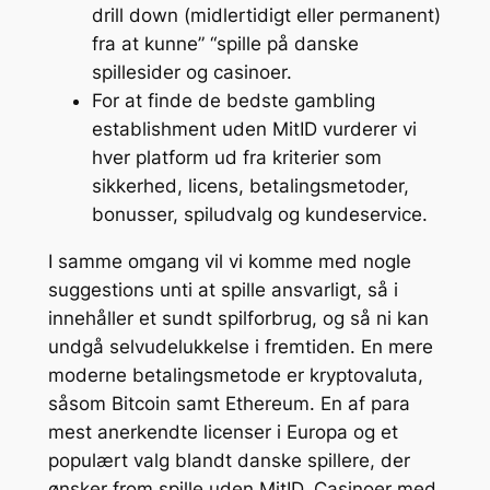
drill down (midlertidigt eller permanent)
fra at kunne” “spille på danske
spillesider og casinoer.
For at finde de bedste gambling
establishment uden MitID vurderer vi
hver platform ud fra kriterier som
sikkerhed, licens, betalingsmetoder,
bonusser, spiludvalg og kundeservice.
I samme omgang vil vi komme med nogle
suggestions unti at spille ansvarligt, så i
innehåller et sundt spilforbrug, og så ni kan
undgå selvudelukkelse i fremtiden. En mere
moderne betalingsmetode er kryptovaluta,
såsom Bitcoin samt Ethereum. En af para
mest anerkendte licenser i Europa og et
populært valg blandt danske spillere, der
ønsker from spille uden MitID. Casinoer med