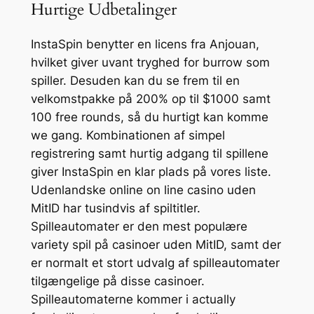
Hurtige Udbetalinger
InstaSpin benytter en licens fra Anjouan,
hvilket giver uvant tryghed for burrow som
spiller. Desuden kan du se frem til en
velkomstpakke på 200% op til $1000 samt
100 free rounds, så du hurtigt kan komme
we gang. Kombinationen af simpel
registrering samt hurtig adgang til spillene
giver InstaSpin en klar plads på vores liste.
Udenlandske online on line casino uden
MitID har tusindvis af spiltitler.
Spilleautomater er den mest populære
variety spil på casinoer uden MitID, samt der
er normalt et stort udvalg af spilleautomater
tilgængelige på disse casinoer.
Spilleautomaterne kommer i actually