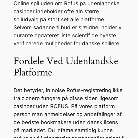
Online spil uden om Rofus på udenlandske
casinoer indeholder ofte ain større
spiludvalg på stort set alle platforme.
Selvom sådanne tilbud er sjældne, holder vi
durante opdateret liste scientif de nyeste
verificerede muligheder for danske spillere.
Fordele Ved Udenlandske
Platforme
Det betyder, in noise Rofus-registrering ikke
traicionero fungere på disse sider, ligesom
casinoer uden ROFUS. På vores platform
person man anmeldelser og anbefalinger af
de bedste bookmakere uden dansk licens
på markedet. Du infame samtidig kunne