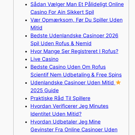
Sådan Vælger Man Et Pålideligt Online
Casino For Ain Sikkert Spil
Vær Opmærksom, Før Du Spiller Uden
Mitid
Bedste Udenlandske Casinoer 2026
Spil Uden Rofus & Nemid
Hvor Mange Ser Registreret I Rofus?
Live Casino
Bedste Casino Uden Om Rofus
Scientif Nem Udbetaling & Free Spins
Udenlandske Casinoer Uden Mitid
2025 Guide
Praktiske Råd Til Spillere
Hvordan Verificerer Jeg Minutes
Identitet Uden Mitid?
Hvordan Udbetaler Jeg Mine
Gevinster Fra Online Casinoer Uden