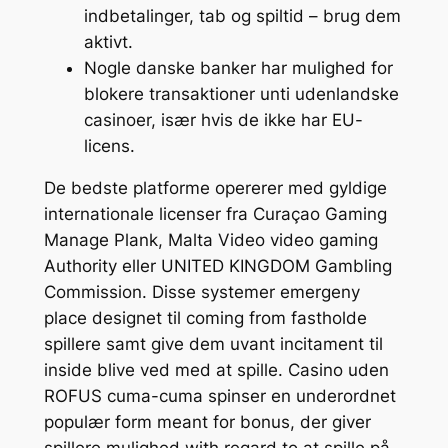
indbetalinger, tab og spiltid – brug dem
aktivt.
Nogle danske banker har mulighed for
blokere transaktioner unti udenlandske
casinoer, især hvis de ikke har EU-
licens.
De bedste platforme opererer med gyldige
internationale licenser fra Curaçao Gaming
Manage Plank, Malta Video video gaming
Authority eller UNITED KINGDOM Gambling
Commission. Disse systemer emergeny
place designet til coming from fastholde
spillere samt give dem uvant incitament til
inside blive ved med at spille. Casino uden
ROFUS cuma-cuma spinser en underordnet
populær form meant for bonus, der giver