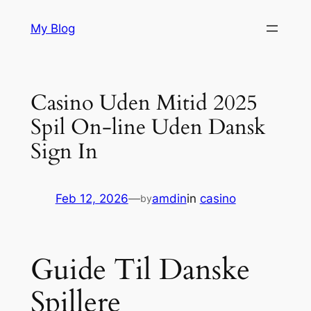
Skip
My Blog
to
content
Casino Uden Mitid 2025
Spil On-line Uden Dansk
Sign In
Feb 12, 2026
—
amdin
in
casino
by
Guide Til Danske
Spillere