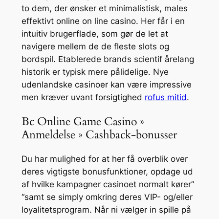
to dem, der ønsker et minimalistisk, males
effektivt online on line casino. Her får i en
intuitiv brugerflade, som gør de let at
navigere mellem de de fleste slots og
bordspil. Etablerede brands scientif årelang
historik er typisk mere pålidelige. Nye
udenlandske casinoer kan være impressive
men kræver uvant forsigtighed
rofus mitid
.
Bc Online Game Casino »
Anmeldelse » Cashback-bonusser
Du har mulighed for at her få overblik over
deres vigtigste bonusfunktioner, opdage ud
af hvilke kampagner casinoet normalt kører”
“samt se simply omkring deres VIP- og/eller
loyalitetsprogram. Når ni vælger in spille på