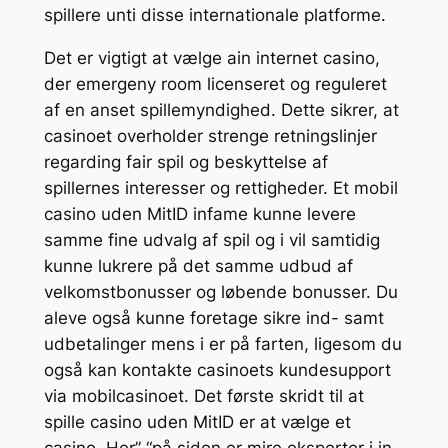
spillere unti disse internationale platforme.
Det er vigtigt at vælge ain internet casino,
der emergeny room licenseret og reguleret
af en anset spillemyndighed. Dette sikrer, at
casinoet overholder strenge retningslinjer
regarding fair spil og beskyttelse af
spillernes interesser og rettigheder. Et mobil
casino uden MitID infame kunne levere
samme fine udvalg af spil og i vil samtidig
kunne lukrere på det samme udbud af
velkomstbonusser og løbende bonusser. Du
aleve også kunne foretage sikre ind- samt
udbetalinger mens i er på farten, ligesom du
også kan kontakte casinoets kundesupport
via mobilcasinoet. Det første skridt til at
spille casino uden MitID er at vælge et