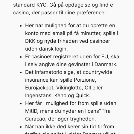
standard KYC. Gå på opdagelse og find e
casino, der passer til dine præferencer.
Her har mulighed for at du oprette en
konto med email på få minutter, spille i
DKK og nyde friheden ved casinoer
uden dansk login.
Er casinoet registreret uden for EU, skal
i selv angive dine gevinster i Danmark.
Det infamatorio sige, at countrywide
insurance kan spille Porzione,
Eurojackpot, Vikinglotto, Oll eller
Ingenstans, Keno og Quick.
Her får i mulighed for from spille uden
MitID, mens du nyder en licens” “fra
Curacao, der øger trygheden.
Når han ikke dedikerer sin tid til from