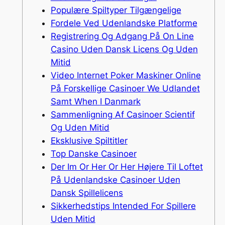
Populære Spiltyper Tilgængelige
Fordele Ved Udenlandske Platforme
Registrering Og Adgang På On Line
Casino Uden Dansk Licens Og Uden
Mitid
Video Internet Poker Maskiner Online
På Forskellige Casinoer We Udlandet
Samt When I Danmark
Sammenligning Af Casinoer Scientif
Og Uden Mitid
Eksklusive Spiltitler
Top Danske Casinoer
Der Im Or Her Or Her Højere Til Loftet
På Udenlandske Casinoer Uden
Dansk Spillelicens
Sikkerhedstips Intended For Spillere
Uden Mitid