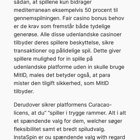
sådan, at spillene kun bidrager
mediterranean eksempelvis 50 procent til
gennemspilningen. Fair casino bonus behov
er de krav som fremstår både tydelige
generøse. Alle disse udenlandske casinoer
tilbyder deres spillere beskyttelse, sikre
transaktioner og pålidelige spil. Dette giver
spillere mulighed for in spille på
udenlandske platforme uden in skulle bruge
MitID, males det betyder også, at para
mister den tilgift sikkerhed, som MitID
tilbyder.
Derudover sikrer platformens Curacao-
licens, at du” “spiller i trygge rammer. Alt i alt
et spændende valg for dem, welcher søger
fleksibilitet samt et bredt spiludvalg.
InstaSpin er ou spændende valg with regard