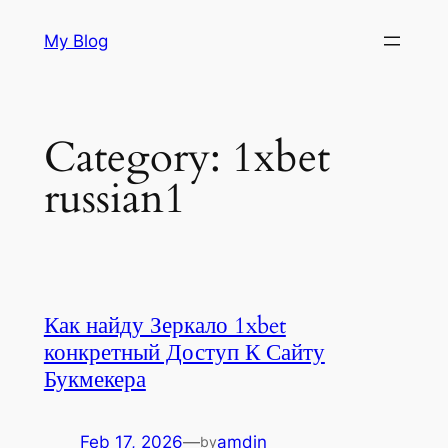
Skip
My Blog
to
content
Category:
1xbet
russian1
Как найду Зеркало 1xbet
конкретный Доступ К Сайту
Букмекера
Feb 17, 2026
—
amdin
by