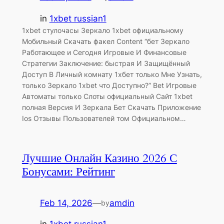
in
1xbet russian1
1xbet стулочасы Зеркало 1xbet официальному
Мобильный Скачать факел Content “бет Зеркало
Работающее и Сегодня Игровые И Финансовые
Стратегии Заключение: быстрая И Защищённый
Доступ В Личный комнату 1хбет только Мне Узнать,
только Зеркало 1xbet что Доступно?” Bet Игровые
Автоматы только Слоты официальный Сайт 1xbet
полная Версия И Зеркала Бет Скачать Приложение
Ios Отзывы Пользователей том Официальном…
Лучшие Онлайн Казино 2026 С
Бонусами: Рейтинг
Feb 14, 2026
—
amdin
by