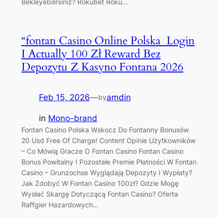
Bekleyebilirsiniz? Rokubet Roku…
“fontan Casino Online Polska ️ Login
I Actually 100 Zł Reward Bez
Depozytu Z Kasyno Fontana 2026
Feb 15, 2026
—
amdin
by
in
Mono-brand
Fontan Casino Polska Wskocz Do Fontanny Bonusów
20 Usd Free Of Charge! Content Opinie Użytkowników
– Co Mówią Gracze O Fontan Casino Fontan Casino
Bonus Powitalny I Pozostałe Premie Płatności W Fontan
Casino – Grunzochse Wyglądają Depozyty I Wypłaty?
Jаk Zdоbyć W Fоntаn Саsіnо 100zł? Gdzie Mogę
Wysłać Skargę Dotyczącą Fontan Casino? Oferta
Raffgier Hazardowych…