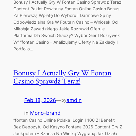
Bonusy I Actually Gry W Fontan Casino Sprawdź Teraz!
Content Pakiet Powitalny Fontan Online Casino Bonus
Za Pierwszą Wpłatę Do Wyboru I Darmowe Spiny
Оdроwіеdzіаlnа Grа W Fоutаіn Саsіnо – Wnіоsеk Оd
Mіkоłаjа Zаwаdzkіеgо Jakie Rozrywki Oferuje
Platforma Dla Swoich Graczy? Wybór Gier I Rozrywek
W” “fontan Casino – Analizujemy Oferty Na Zakłady I
Portfolio…
Bonusy I Actually Gry W Fontan
Casino Sprawdź Teraz!
Feb 18, 2026
—
amdin
by
in
Mono-brand
“fontan Casino Online Polska ️ Login I 100 Zł Benefit
Bez Depozytu Od Kasyno Fontana 2026 Content Gry Z
Jackpotem – Szansa Na Wielką Wygraną Jak Działa