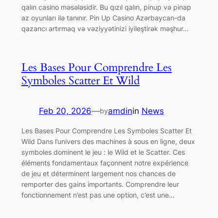
qalın casino məsələsidir. Bu qızıl qalın, pinup və pinap
az oyunları ilə tanınır. Pin Up Casino Azərbaycan-da
qazancı artırmaq və vəziyyətinizi iyileştirək məşhur…
Les Bases Pour Comprendre Les
Symboles Scatter Et Wild
Feb 20, 2026
—
amdin
in
News
by
Les Bases Pour Comprendre Les Symboles Scatter Et
Wild Dans l’univers des machines à sous en ligne, deux
symboles dominent le jeu : le Wild et le Scatter. Ces
éléments fondamentaux façonnent notre expérience
de jeu et déterminent largement nos chances de
remporter des gains importants. Comprendre leur
fonctionnement n’est pas une option, c’est une…