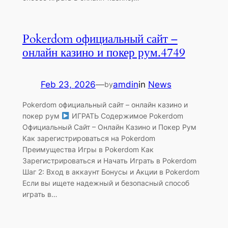
Pokerdom официальный сайт –
онлайн казино и покер рум.4749
Feb 23, 2026
—
amdin
in
News
by
Pokerdom официальный сайт – онлайн казино и
покер рум
ИГРАТЬ Содержимое Pokerdom
Официальный Сайт – Онлайн Казино и Покер Рум
Как зарегистрироваться на Pokerdom
Преимущества Игры в Pokerdom Как
Зарегистрироваться и Начать Играть в Pokerdom
Шаг 2: Вход в аккаунт Бонусы и Акции в Pokerdom
Если вы ищете надежный и безопасный способ
играть в…