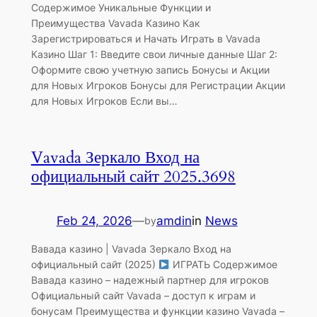
Содержимое Уникальные Функции и
Преимущества Vavada Казино Как
Зарегистрироваться и Начать Играть в Vavada
Казино Шаг 1: Введите свои личные данные Шаг 2:
Оформите свою учетную запись Бонусы и Акции
для Новых Игроков Бонусы для Регистрации Акции
для Новых Игроков Если вы…
Vavada Зеркало Вход на
официальный сайт 2025.3698
Feb 24, 2026
—
amdin
in
News
by
Вавада казино | Vavada Зеркало Вход на
официальный сайт (2025)
ИГРАТЬ Содержимое
Вавада казино – надежный партнер для игроков
Официальный сайт Vavada – доступ к играм и
бонусам Преимущества и функции казино Vavada –