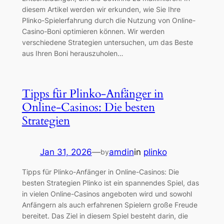
diesem Artikel werden wir erkunden, wie Sie Ihre
Plinko-Spielerfahrung durch die Nutzung von Online-
Casino-Boni optimieren können. Wir werden
verschiedene Strategien untersuchen, um das Beste
aus Ihren Boni herauszuholen…
Tipps für Plinko-Anfänger in
Online-Casinos: Die besten
Strategien
Jan 31, 2026
—
amdin
in
plinko
by
Tipps für Plinko-Anfänger in Online-Casinos: Die
besten Strategien Plinko ist ein spannendes Spiel, das
in vielen Online-Casinos angeboten wird und sowohl
Anfängern als auch erfahrenen Spielern große Freude
bereitet. Das Ziel in diesem Spiel besteht darin, die