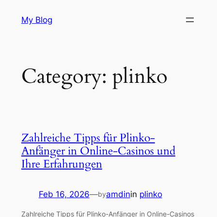
Skip
My Blog
to
content
Category:
plinko
Zahlreiche Tipps für Plinko-
Anfänger in Online-Casinos und
Ihre Erfahrungen
Feb 16, 2026
—
amdin
in
plinko
by
Zahlreiche Tipps für Plinko-Anfänger in Online-Casinos