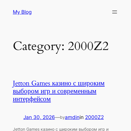
Skip
My Blog
to
content
Category:
2000Z2
Jetton Games казино с широким
выбором игр и современным
интерфейсом
Jan 30, 2026
—
amdin
in
2000Z2
by
Jetton Games казино с широким выбором игр и