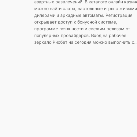
азартных развлечений. В каталоге онлайн казин
можно найти слоты, настольные игры с живыми
дилерами и аркадные автоматы. Регистрация
открывает доступ к бонусной системе,
программе лояльности и свежим релизам от
популярных провайдеров. Вход на рабочее
зеркало Риобет на сегодня можно выполнить с