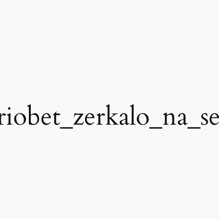
riobet_zerkalo_na_s