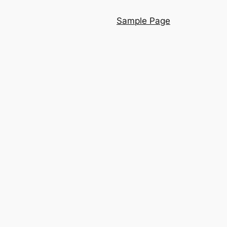
Sample Page