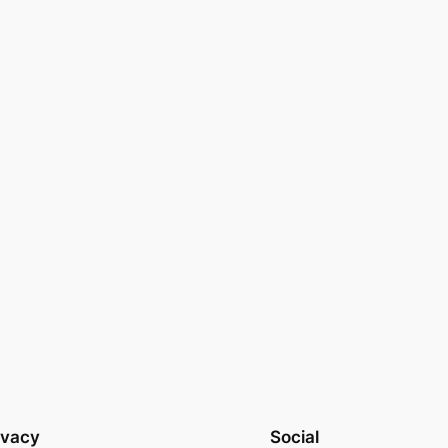
ivacy
Social