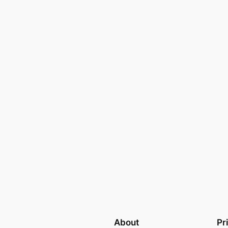
About
Pr