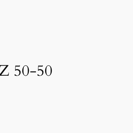
Z 50-50