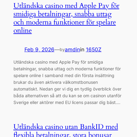
Utländska casino med Apple Pay för
smidiga betalningar, snabba uttag
och moderna funktioner för spelare
online
Feb 9, 2026
—
amdin
in
1650Z
by
Utländska casino med Apple Pay för smidiga
betalningar, snabba uttag och moderna funktioner för
spelare online I samband med din första insättning
brukar du även aktivera välkomstbonusen
automatiskt. Nedan ger vi dig en tydlig överblick över
båda alternativen så att du kan se om casinon utanför
Sverige eller aktörer med EU licens passar dig bäst.…
Utländska casino utan BankID med
flexibla betalningar, stora bonusar