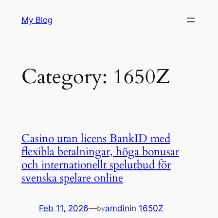
Skip
My Blog
to
content
Category:
1650Z
Casino utan licens BankID med
flexibla betalningar, höga bonusar
och internationellt spelutbud för
svenska spelare online
Feb 11, 2026
—
amdin
in
1650Z
by