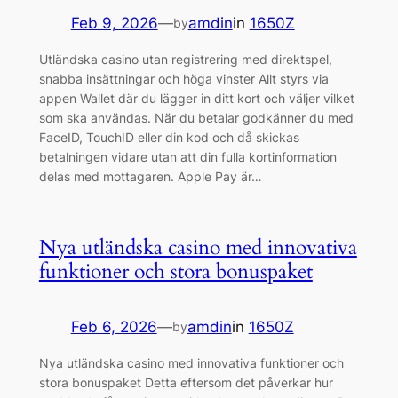
Feb 9, 2026
—
amdin
in
1650Z
by
Utländska casino utan registrering med direktspel,
snabba insättningar och höga vinster Allt styrs via
appen Wallet där du lägger in ditt kort och väljer vilket
som ska användas. När du betalar godkänner du med
FaceID, TouchID eller din kod och då skickas
betalningen vidare utan att din fulla kortinformation
delas med mottagaren. Apple Pay är…
Nya utländska casino med innovativa
funktioner och stora bonuspaket
Feb 6, 2026
—
amdin
in
1650Z
by
Nya utländska casino med innovativa funktioner och
stora bonuspaket Detta eftersom det påverkar hur