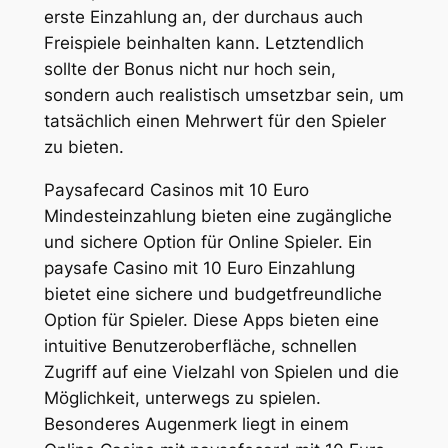
erste Einzahlung an, der durchaus auch
Freispiele beinhalten kann. Letztendlich
sollte der Bonus nicht nur hoch sein,
sondern auch realistisch umsetzbar sein, um
tatsächlich einen Mehrwert für den Spieler
zu bieten.
Paysafecard Casinos mit 10 Euro
Mindesteinzahlung bieten eine zugängliche
und sichere Option für Online Spieler. Ein
paysafe Casino mit 10 Euro Einzahlung
bietet eine sichere und budgetfreundliche
Option für Spieler. Diese Apps bieten eine
intuitive Benutzeroberfläche, schnellen
Zugriff auf eine Vielzahl von Spielen und die
Möglichkeit, unterwegs zu spielen.
Besonderes Augenmerk liegt in einem