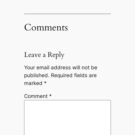
Comments
Leave a Reply
Your email address will not be
published.
Required fields are
marked
*
Comment
*