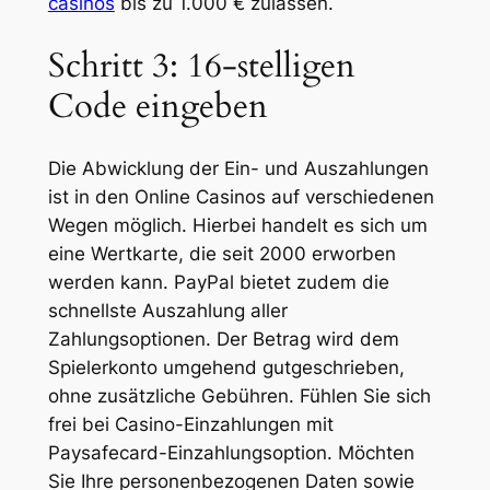
casinos
bis zu 1.000 € zulassen.
Schritt 3: 16-stelligen
Code eingeben
Die Abwicklung der Ein- und Auszahlungen
ist in den Online Casinos auf verschiedenen
Wegen möglich. Hierbei handelt es sich um
eine Wertkarte, die seit 2000 erworben
werden kann. PayPal bietet zudem die
schnellste Auszahlung aller
Zahlungsoptionen. Der Betrag wird dem
Spielerkonto umgehend gutgeschrieben,
ohne zusätzliche Gebühren. Fühlen Sie sich
frei bei Casino-Einzahlungen mit
Paysafecard-Einzahlungsoption. Möchten
Sie Ihre personenbezogenen Daten sowie