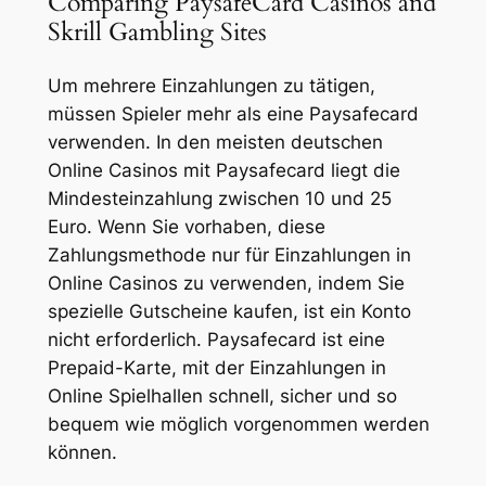
Comparing PaysafeCard Casinos and
Skrill Gambling Sites
Um mehrere Einzahlungen zu tätigen,
müssen Spieler mehr als eine Paysafecard
verwenden. In den meisten deutschen
Online Casinos mit Paysafecard liegt die
Mindesteinzahlung zwischen 10 und 25
Euro. Wenn Sie vorhaben, diese
Zahlungsmethode nur für Einzahlungen in
Online Casinos zu verwenden, indem Sie
spezielle Gutscheine kaufen, ist ein Konto
nicht erforderlich. Paysafecard ist eine
Prepaid-Karte, mit der Einzahlungen in
Online Spielhallen schnell, sicher und so
bequem wie möglich vorgenommen werden
können.