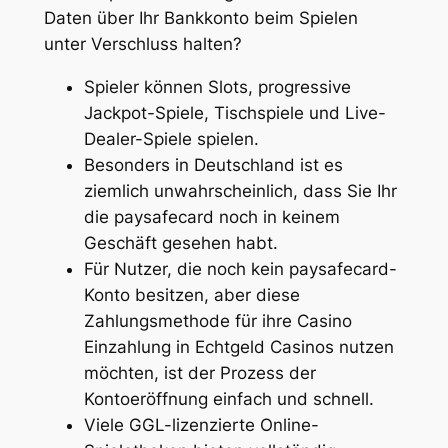
Daten über Ihr Bankkonto beim Spielen
unter Verschluss halten?
Spieler können Slots, progressive
Jackpot-Spiele, Tischspiele und Live-
Dealer-Spiele spielen.
Besonders in Deutschland ist es
ziemlich unwahrscheinlich, dass Sie Ihr
die paysafecard noch in keinem
Geschäft gesehen habt.
Für Nutzer, die noch kein paysafecard-
Konto besitzen, aber diese
Zahlungsmethode für ihre Casino
Einzahlung in Echtgeld Casinos nutzen
möchten, ist der Prozess der
Kontoeröffnung einfach und schnell.
Viele GGL-lizenzierte Online-