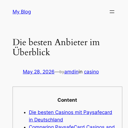
Skip
My Blog
to
content
Die besten Anbieter im
Überblick
May 28, 2026
—
amdin
in
casino
by
Content
Die besten Casinos mit Paysafecard
in Deutschland
Comparing PaysafeCard Casinos and