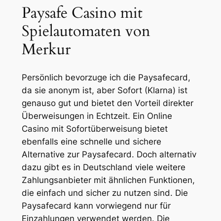
Paysafe Casino mit
Spielautomaten von
Merkur
Persönlich bevorzuge ich die Paysafecard,
da sie anonym ist, aber Sofort (Klarna) ist
genauso gut und bietet den Vorteil direkter
Überweisungen in Echtzeit. Ein Online
Casino mit Sofortüberweisung bietet
ebenfalls eine schnelle und sichere
Alternative zur Paysafecard. Doch alternativ
dazu gibt es in Deutschland viele weitere
Zahlungsanbieter mit ähnlichen Funktionen,
die einfach und sicher zu nutzen sind. Die
Paysafecard kann vorwiegend nur für
Einzahlungen verwendet werden. Die