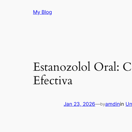
Skip
My Blog
to
content
Estanozolol Oral: 
Efectiva
Jan 23, 2026
—
amdin
in
Un
by