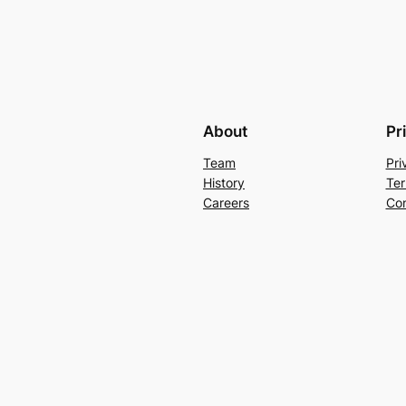
About
Pr
Team
Pri
History
Ter
Careers
Con