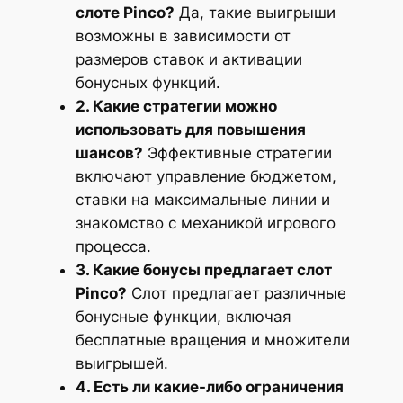
слоте Pinco?
Да, такие выигрыши
возможны в зависимости от
размеров ставок и активации
бонусных функций.
2. Какие стратегии можно
использовать для повышения
шансов?
Эффективные стратегии
включают управление бюджетом,
ставки на максимальные линии и
знакомство с механикой игрового
процесса.
3. Какие бонусы предлагает слот
Pinco?
Слот предлагает различные
бонусные функции, включая
бесплатные вращения и множители
выигрышей.
4. Есть ли какие-либо ограничения