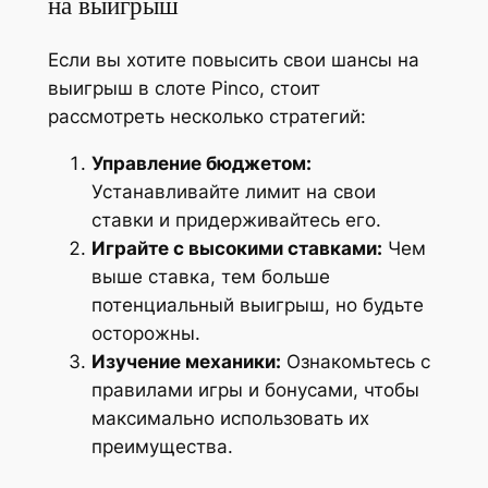
на выигрыш
Если вы хотите повысить свои шансы на
выигрыш в слоте Pinco, стоит
рассмотреть несколько стратегий:
Управление бюджетом:
Устанавливайте лимит на свои
ставки и придерживайтесь его.
Играйте с высокими ставками:
Чем
выше ставка, тем больше
потенциальный выигрыш, но будьте
осторожны.
Изучение механики:
Ознакомьтесь с
правилами игры и бонусами, чтобы
максимально использовать их
преимущества.