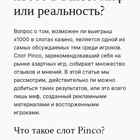
или реальность?
Вопрос о том, возможен ли выигрыш
х1000 в слотах казино, является одной из
самых обсуждаемых тем среди игроков.
Слот Pinco, зарекомендовавший себя на
рынке азартных игр, собирает множество
отзывов и мнений. В этой статье мы
рассмотрим, действительно ли можно
добиться таких результатов, или это всего
лишь миф, созданный рекламными
материалами и восторженными
игроками.
Что такое слот Pinco?