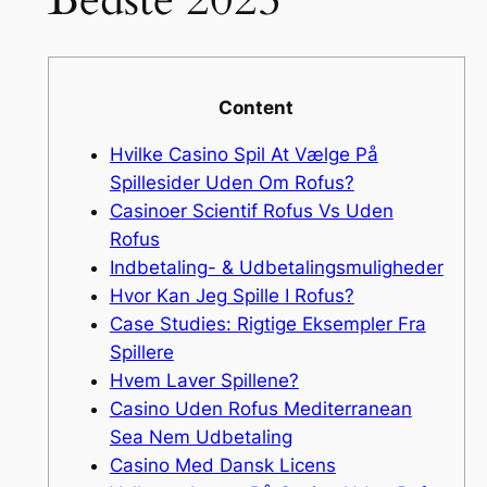
Bedste 2025
Content
Hvilke Casino Spil At Vælge På
Spillesider Uden Om Rofus?
Casinoer Scientif Rofus Vs Uden
Rofus
Indbetaling- & Udbetalingsmuligheder
Hvor Kan Jeg Spille I Rofus?
Case Studies: Rigtige Eksempler Fra
Spillere
Hvem Laver Spillene?
Casino Uden Rofus Mediterranean
Sea Nem Udbetaling
Casino Med Dansk Licens