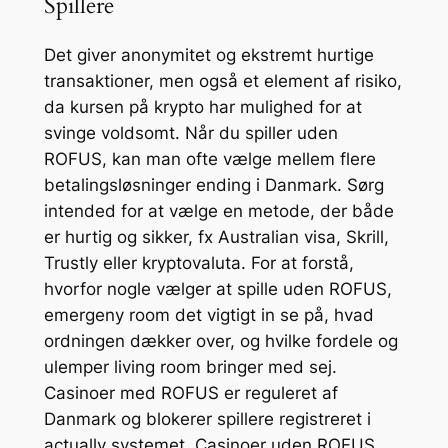
Spillere
Det giver anonymitet og ekstremt hurtige
transaktioner, men også et element af risiko,
da kursen på krypto har mulighed for at
svinge voldsomt. Når du spiller uden
ROFUS, kan man ofte vælge mellem flere
betalingsløsninger ending i Danmark. Sørg
intended for at vælge en metode, der både
er hurtig og sikker, fx Australian visa, Skrill,
Trustly eller kryptovaluta. For at forstå,
hvorfor nogle vælger at spille uden ROFUS,
emergeny room det vigtigt in se på, hvad
ordningen dækker over, og hvilke fordele og
ulemper living room bringer med sej.
Casinoer med ROFUS er reguleret af
Danmark og blokerer spillere registreret i
actually systemet. Casinoer uden ROFUS