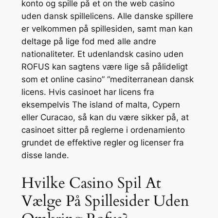
konto og spille på et on the web casino
uden dansk spillelicens. Alle danske spillere
er velkommen på spillesiden, samt man kan
deltage på lige fod med alle andre
nationaliteter. Et udenlandsk casino uden
ROFUS kan sagtens være lige så pålideligt
som et online casino” “mediterranean dansk
licens. Hvis casinoet har licens fra
eksempelvis The island of malta, Cypern
eller Curacao, så kan du være sikker på, at
casinoet sitter på reglerne i ordenamiento
grundet de effektive regler og licenser fra
disse lande.
Hvilke Casino Spil At
Vælge På Spillesider Uden