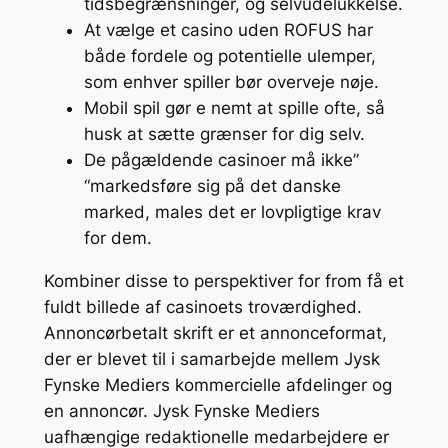
tidsbegrænsninger, og selvudelukkelse.
At vælge et casino uden ROFUS har
både fordele og potentielle ulemper,
som enhver spiller bør overveje nøje.
Mobil spil gør e nemt at spille ofte, så
husk at sætte grænser for dig selv.
De pågældende casinoer må ikke”
“markedsføre sig på det danske
marked, males det er lovpligtige krav
for dem.
Kombiner disse to perspektiver for from få et
fuldt billede af casinoets troværdighed.
Annoncørbetalt skrift er et annonceformat,
der er blevet til i samarbejde mellem Jysk
Fynske Mediers kommercielle afdelinger og
en annoncør. Jysk Fynske Mediers
uafhængige redaktionelle medarbejdere er