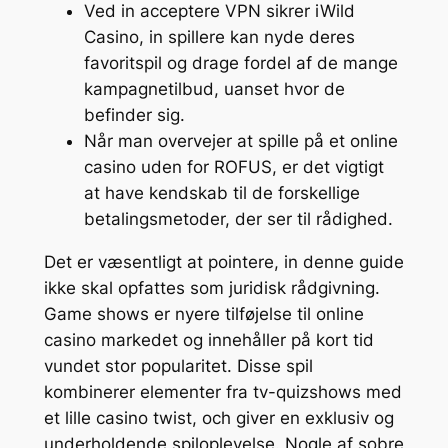
Ved in acceptere VPN sikrer iWild
Casino, in spillere kan nyde deres
favoritspil og drage fordel af de mange
kampagnetilbud, uanset hvor de
befinder sig.
Når man overvejer at spille på et online
casino uden for ROFUS, er det vigtigt
at have kendskab til de forskellige
betalingsmetoder, der ser til rådighed.
Det er væsentligt at pointere, in denne guide
ikke skal opfattes som juridisk rådgivning.
Game shows er nyere tilføjelse til online
casino markedet og innehåller på kort tid
vundet stor popularitet. Disse spil
kombinerer elementer fra tv-quizshows med
et lille casino twist, och giver en exklusiv og
underholdende spiloplevelse. Nogle af sobre