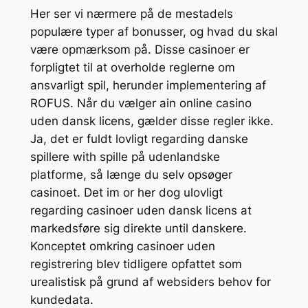
Her ser vi nærmere på de mestadels
populære typer af bonusser, og hvad du skal
være opmærksom på. Disse casinoer er
forpligtet til at overholde reglerne om
ansvarligt spil, herunder implementering af
ROFUS. Når du vælger ain online casino
uden dansk licens, gælder disse regler ikke.
Ja, det er fuldt lovligt regarding danske
spillere with spille på udenlandske
platforme, så længe du selv opsøger
casinoet. Det im or her dog ulovligt
regarding casinoer uden dansk licens at
markedsføre sig direkte until danskere.
Konceptet omkring casinoer uden
registrering blev tidligere opfattet som
urealistisk på grund af websiders behov for
kundedata.