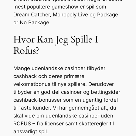
mest populære gameshow er spil som
Dream Catcher, Monopoly Live og Package
or No Package.
Hvor Kan Jeg Spille I
Rofus?
Mange udenlandske casinoer tilbyder
cashback och deres primære
velkomstbonus til nye spillere. Derudover
tilbyder en god del casinoer og bettingsider
cashback-bonusser som en ugentlig fordel
til faste kunder. Vi har gennemgået alt, du
skal vide om udenlandske casinoer uden
ROFUS – fra licenser samt skatteregler til
ansvarligt spil.