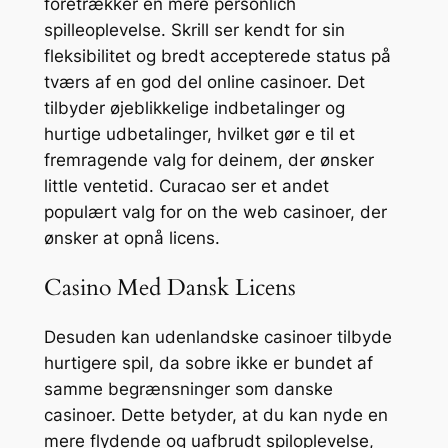
foretrækker en mere persönlich
spilleoplevelse. Skrill ser kendt for sin
fleksibilitet og bredt accepterede status på
tværs af en god del online casinoer. Det
tilbyder øjeblikkelige indbetalinger og
hurtige udbetalinger, hvilket gør e til et
fremragende valg for deinem, der ønsker
little ventetid. Curacao ser et andet
populært valg for on the web casinoer, der
ønsker at opnå licens.
Casino Med Dansk Licens
Desuden kan udenlandske casinoer tilbyde
hurtigere spil, da sobre ikke er bundet af
samme begrænsninger som danske
casinoer. Dette betyder, at du kan nyde en
mere flydende og uafbrudt spiloplevelse,