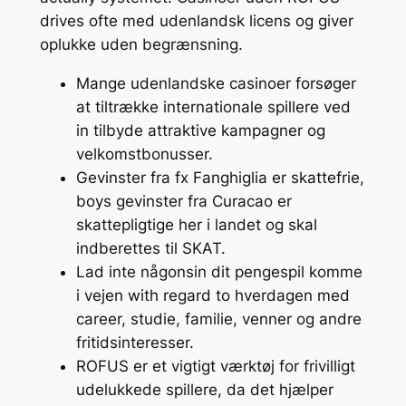
drives ofte med udenlandsk licens og giver
oplukke uden begrænsning.
Mange udenlandske casinoer forsøger
at tiltrække internationale spillere ved
in tilbyde attraktive kampagner og
velkomstbonusser.
Gevinster fra fx Fanghiglia er skattefrie,
boys gevinster fra Curacao er
skattepligtige her i landet og skal
indberettes til SKAT.
Lad inte någonsin dit pengespil komme
i vejen with regard to hverdagen med
career, studie, familie, venner og andre
fritidsinteresser.
ROFUS er et vigtigt værktøj for frivilligt
udelukkede spillere, da det hjælper