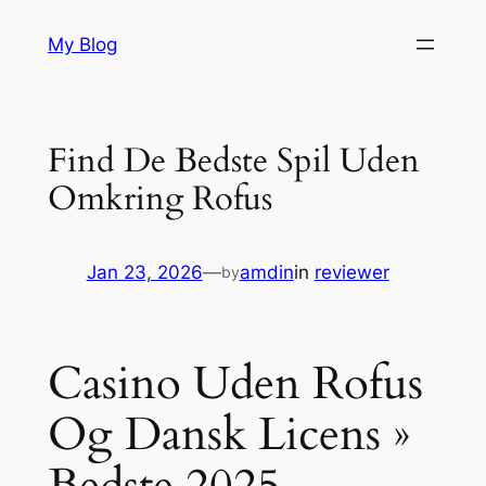
Skip
My Blog
to
content
Find De Bedste Spil Uden
Omkring Rofus
Jan 23, 2026
—
amdin
in
reviewer
by
Casino Uden Rofus
Og Dansk Licens »