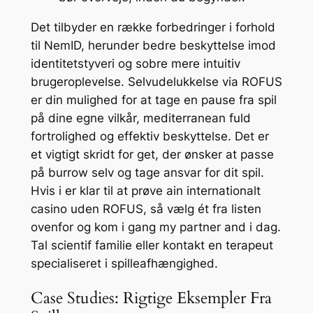
Det tilbyder en række forbedringer i forhold
til NemID, herunder bedre beskyttelse imod
identitetstyveri og sobre mere intuitiv
brugeroplevelse. Selvudelukkelse via ROFUS
er din mulighed for at tage en pause fra spil
på dine egne vilkår, mediterranean fuld
fortrolighed og effektiv beskyttelse. Det er
et vigtigt skridt for get, der ønsker at passe
på burrow selv og tage ansvar for dit spil.
Hvis i er klar til at prøve ain internationalt
casino uden ROFUS, så vælg ét fra listen
ovenfor og kom i gang my partner and i dag.
Tal scientif familie eller kontakt en terapeut
specialiseret i spilleafhængighed.
Case Studies: Rigtige Eksempler Fra