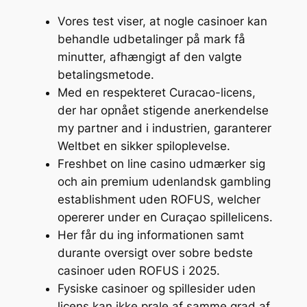
Vores test viser, at nogle casinoer kan
behandle udbetalinger på mark få
minutter, afhængigt af den valgte
betalingsmetode.
Med en respekteret Curacao-licens,
der har opnået stigende anerkendelse
my partner and i industrien, garanterer
Weltbet en sikker spiloplevelse.
Freshbet on line casino udmærker sig
och ain premium udenlandsk gambling
establishment uden ROFUS, welcher
opererer under en Curaçao spillelicens.
Her får du ing informationen samt
durante oversigt over sobre bedste
casinoer uden ROFUS i 2025.
Fysiske casinoer og spillesider uden
licens kan ikke prale af samme grad af