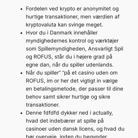
Fordelen ved krypto er anonymitet og
hurtige transaktioner, men værdien af
kryptovaluta kan svinge meget.
Hvor du i Danmark innehåller
myndighedernes kontrol og værktøjer
som Spillemyndigheden, Ansvarligt Spil
og ROFUS, står du i højere grad på
egne dan, når du spiller udenlands.
Når du spiller” “på et casino uden om
ROFUS, im or her det vigtigt in vælge
en betalingsmetode, der passer til dine
behov samt sikrer hurtige og sikre
transaktioner.
Denne fdfdfd dykker ned i actually,
hvad det indebærer at spille på
casinoer uden dansk licens, og hvad du
bør overveje, inden du begynder.