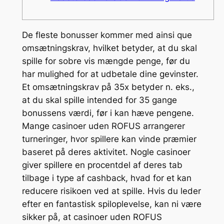
De fleste bonusser kommer med ainsi que
omsætningskrav, hvilket betyder, at du skal
spille for sobre vis mængde penge, før du
har mulighed for at udbetale dine gevinster.
Et omsætningskrav på 35x betyder n. eks.,
at du skal spille intended for 35 gange
bonussens værdi, før i kan hæve pengene.
Mange casinoer uden ROFUS arrangerer
turneringer, hvor spillere kan vinde præmier
baseret på deres aktivitet. Nogle casinoer
giver spillere en procentdel af deres tab
tilbage i type af cashback, hvad for et kan
reducere risikoen ved at spille. Hvis du leder
efter en fantastisk spiloplevelse, kan ni være
sikker på, at casinoer uden ROFUS