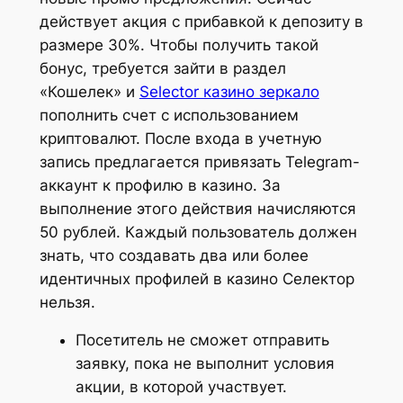
действует акция с прибавкой к депозиту в
размере 30%. Чтобы получить такой
бонус, требуется зайти в раздел
«Кошелек» и
Selector казино зеркало
пополнить счет с использованием
криптовалют. После входа в учетную
запись предлагается привязать Telegram-
аккаунт к профилю в казино. За
выполнение этого действия начисляются
50 рублей. Каждый пользователь должен
знать, что создавать два или более
идентичных профилей в казино Селектор
нельзя.
Посетитель не сможет отправить
заявку, пока не выполнит условия
акции, в которой участвует.