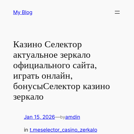
Skip
My Blog
to
content
Казино Селектор
актуальное зеркало
официального сайта,
играть онлайн,
бонусыСелектор казино
зеркало
Jan 15, 2026
—
amdin
by
in
t.meselector_casino_zerkalo