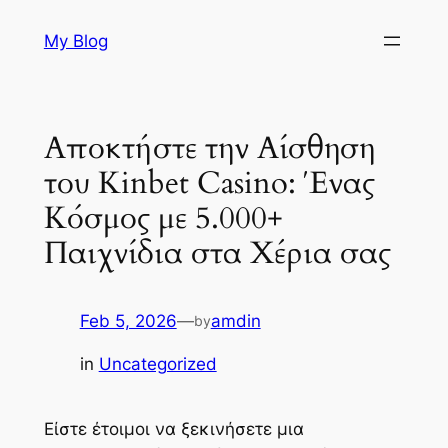
Skip
My Blog
to
content
Αποκτήστε την Αίσθηση
του Kinbet Casino: Ένας
Κόσμος με 5.000+
Παιχνίδια στα Χέρια σας
Feb 5, 2026
—
amdin
by
in
Uncategorized
Είστε έτοιμοι να ξεκινήσετε μια