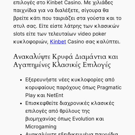
επιλογές στο Kinbet Casino. Με χιλιάδες
παιχνίδια για να διαλέξετε, σίγουρα θα
βρείτε κάτι που ταιριάζει στα γούστα και το
στυλ σας. Είτε είστε λάτρης των κλασικών
slots είτε των τελευταίων video poker
κυκλοφοριών,
Kinbet
Casino σας καλύπτει.
Ανακαλύψτε Κρυφά Διαμάντια και
Αγαπημένες Κλασικές Επιλογές
Εξερευνήστε νέες κυκλοφορίες από
κορυφαίους παρόχους όπως Pragmatic
Play και NetEnt
Επισκεφθείτε διαχρονικές κλασικές
επιλογές από θρύλους της
βιομηχανίας όπως Evolution και
Microgaming
Ανακαλύψτε εξειδικευμένα παιχνίδια