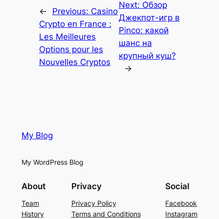
Next:
Обзор
←
Previous:
Casino
Джекпот-игр в
Crypto en France :
Pinco: какой
Les Meilleures
шанс на
Options pour les
крупный куш?
Nouvelles Cryptos
→
My Blog
My WordPress Blog
About
Privacy
Social
Team
Privacy Policy
Facebook
History
Terms and Conditions
Instagram