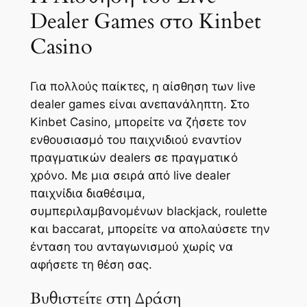
Dealer Games στο Kinbet
Casino
Για πολλούς παίκτες, η αίσθηση των live
dealer games είναι ανεπανάληπτη. Στο
Kinbet Casino, μπορείτε να ζήσετε τον
ενθουσιασμό του παιχνιδιού εναντίον
πραγματικών dealers σε πραγματικό
χρόνο. Με μια σειρά από live dealer
παιχνίδια διαθέσιμα,
συμπεριλαμβανομένων blackjack, roulette
και baccarat, μπορείτε να απολαύσετε την
ένταση του ανταγωνισμού χωρίς να
αφήσετε τη θέση σας.
Βυθιστείτε στη Δράση