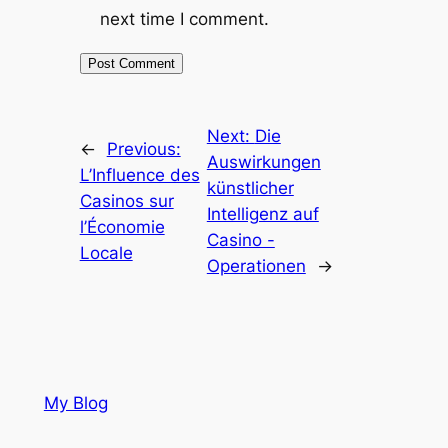
next time I comment.
Next:
Die
←
Previous:
Auswirkungen
L’Influence des
künstlicher
Casinos sur
Intelligenz auf
l’Économie
Casino -
Locale
Operationen
→
My Blog