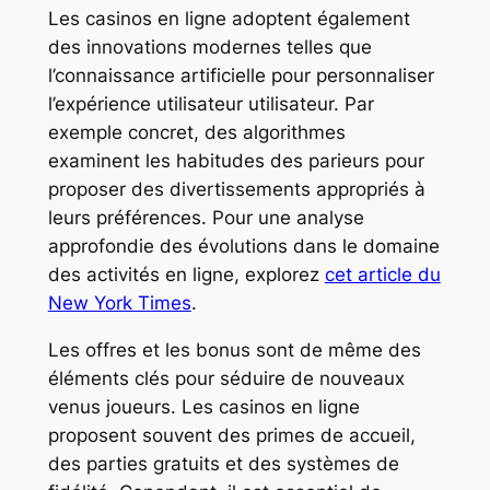
Les casinos en ligne adoptent également
des innovations modernes telles que
l’connaissance artificielle pour personnaliser
l’expérience utilisateur utilisateur. Par
exemple concret, des algorithmes
examinent les habitudes des parieurs pour
proposer des divertissements appropriés à
leurs préférences. Pour une analyse
approfondie des évolutions dans le domaine
des activités en ligne, explorez
cet article du
New York Times
.
Les offres et les bonus sont de même des
éléments clés pour séduire de nouveaux
venus joueurs. Les casinos en ligne
proposent souvent des primes de accueil,
des parties gratuits et des systèmes de