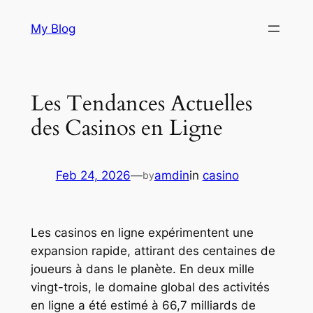
Skip
My Blog
to
content
Les Tendances Actuelles
des Casinos en Ligne
Feb 24, 2026
—
amdin
in
casino
by
Les casinos en ligne expérimentent une
expansion rapide, attirant des centaines de
joueurs à dans le planète. En deux mille
vingt-trois, le domaine global des activités
en ligne a été estimé à 66,7 milliards de