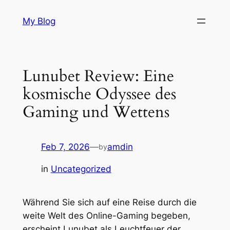
Skip
My Blog
to
content
Lunubet Review: Eine
kosmische Odyssee des
Gaming und Wettens
Feb 7, 2026
—
amdin
by
in
Uncategorized
Während Sie sich auf eine Reise durch die
weite Welt des Online-Gaming begeben,
erscheint Lunubet als Leuchtfeuer der