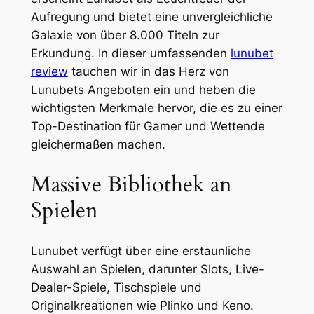
Aufregung und bietet eine unvergleichliche
Galaxie von über 8.000 Titeln zur
Erkundung. In dieser umfassenden
lunubet
review
tauchen wir in das Herz von
Lunubets Angeboten ein und heben die
wichtigsten Merkmale hervor, die es zu einer
Top-Destination für Gamer und Wettende
gleichermaßen machen.
Massive Bibliothek an
Spielen
Lunubet verfügt über eine erstaunliche
Auswahl an Spielen, darunter Slots, Live-
Dealer-Spiele, Tischspiele und
Originalkreationen wie Plinko und Keno.