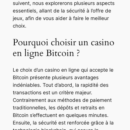
suivent, nous explorerons plusieurs aspects
essentiels, allant de la sécurité à l’offre de
jeux, afin de vous aider à faire le meilleur
choix.
Pourquoi choisir un casino
en ligne Bitcoin ?
Le choix d’un casino en ligne qui accepte le
Bitcoin présente plusieurs avantages
indéniables. Tout d’abord, la rapidité des
transactions est un critère majeur.
Contrairement aux méthodes de paiement
traditionnelles, les dépôts et retraits en
Bitcoin s’effectuent en quelques minutes.
Ensuite, la sécurité est renforcée grâce à la