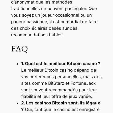
d’anonymat que les méthodes
traditionnelles ne peuvent pas égaler. Que
vous soyez un joueur occasionnel ou un
parieur passionné, il est primordial de faire
des choix éclairés basés sur des
recommandations fiables.
FAQ
1. Quel est le meilleur Bitcoin casino ?
Le meilleur Bitcoin casino dépend de
vos préférences personnelles, mais des
sites comme BitStarz et FortuneJack
sont souvent recommandés pour leur
fiabilité et leur offre de jeux variée.
2. Les casinos Bitcoin sont-ils légaux
?
Oui, tant que le casino est enregistré