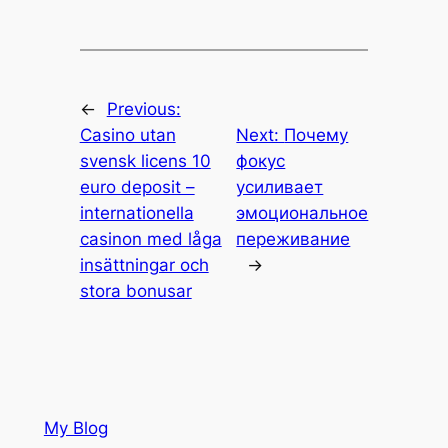
←
Previous:
Casino utan
Next:
Почему
svensk licens 10
фокус
euro deposit –
усиливает
internationella
эмоциональное
casinon med låga
переживание
insättningar och
→
stora bonusar
My Blog