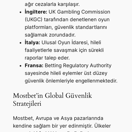
ağır cezalarla karşılaşır.
İngiltere:
UK Gambling Commission
(UKGC) tarafından denetlenen oyun
platformları, güvenlik standartlarını
sağlamak zorundadır.
İtalya:
Ulusal Oyun İdaresi, hileli
faaliyetlerle savaşmak için sürekli
raporlar talep eder.
Fransa:
Betting Regulatory Authority
sayesinde hileli eylemler üst düzey
güvenlik önlemleriyle engellenmektedir.
Mostbet’in Global Güvenlik
Stratejileri
Mostbet, Avrupa ve Asya pazarlarında
kendine sağlam bir yer edinmiştir. Ülkeler