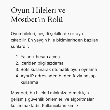
Oyun Hileleri ve
Mostbet’in Rolü
Oyun hileleri, çeşitli şekillerde ortaya
çıkabilir. En yaygın hile biçimlerinden bazıları
şunlardır:
Yalancı hesap açma
İçeriden bilgi sızdırma
Bots kullanarak otomatik oyun oynama
Aynı IP adresinden birden fazla hesap
kullanma
Mostbet, bu hileleri minimize etmek için
gelişmiş güvenlik önlemleri ve algoritmalar
kullanmaktadır. Kullanıcıların kimlik