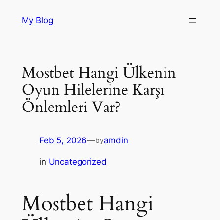
Skip
My Blog
to
content
Mostbet Hangi Ülkenin
Oyun Hilelerine Karşı
Önlemleri Var?
Feb 5, 2026
—
amdin
by
in
Uncategorized
Mostbet Hangi