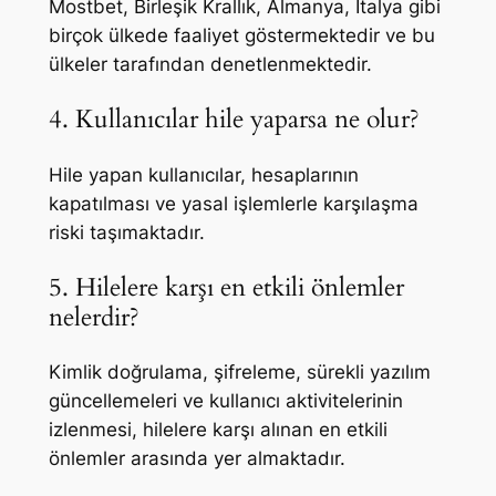
Mostbet, Birleşik Krallık, Almanya, İtalya gibi
birçok ülkede faaliyet göstermektedir ve bu
ülkeler tarafından denetlenmektedir.
4. Kullanıcılar hile yaparsa ne olur?
Hile yapan kullanıcılar, hesaplarının
kapatılması ve yasal işlemlerle karşılaşma
riski taşımaktadır.
5. Hilelere karşı en etkili önlemler
nelerdir?
Kimlik doğrulama, şifreleme, sürekli yazılım
güncellemeleri ve kullanıcı aktivitelerinin
izlenmesi, hilelere karşı alınan en etkili
önlemler arasında yer almaktadır.