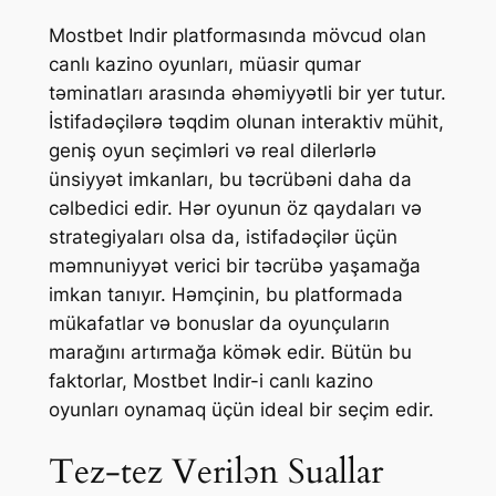
Mostbet Indir platformasında mövcud olan
canlı kazino oyunları, müasir qumar
təminatları arasında əhəmiyyətli bir yer tutur.
İstifadəçilərə təqdim olunan interaktiv mühit,
geniş oyun seçimləri və real dilerlərlə
ünsiyyət imkanları, bu təcrübəni daha da
cəlbedici edir. Hər oyunun öz qaydaları və
strategiyaları olsa da, istifadəçilər üçün
məmnuniyyət verici bir təcrübə yaşamağa
imkan tanıyır. Həmçinin, bu platformada
mükafatlar və bonuslar da oyunçuların
marağını artırmağa kömək edir. Bütün bu
faktorlar, Mostbet Indir-i canlı kazino
oyunları oynamaq üçün ideal bir seçim edir.
Tez-tez Verilən Suallar