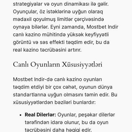
strategiyalar və oyun dinamikası ilə gəlir.
Oyunçular, öz istəklərinə uyğun olaraq
mədaxil qoyulmuş limitlər çərçivəsində
oynaya bilərlər. Eyni zamanda, Mostbet Indir
canlı kazino mühitində yüksək keyfiyyətli
görüntü və səs effekti təqdim edir, bu da
real kazino təcrübəsini artırır.
Canlı Oyunların Xüsusiyyətləri
Mostbet Indir-də canlı kazino oyunları
təqdim etdiyi bir çox cəhət, oyunun dünya
standartlarına uyğun olmasını təmin edir. Bu
xüsusiyyətlərdən bəziləri bunlardır:
Real Dilerlər:
Oyunlar, peşəkar dilerlər
tərəfindən idarə olunur, bu da oyun
təcrübəsini daha həqiqi edir.