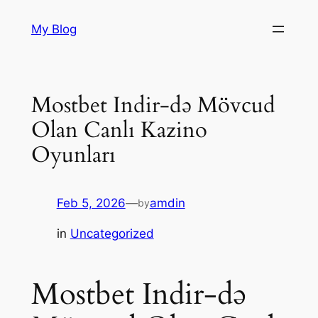
Skip
My Blog
to
content
Mostbet Indir-də Mövcud
Olan Canlı Kazino
Oyunları
Feb 5, 2026
—
amdin
by
in
Uncategorized
Mostbet Indir-də