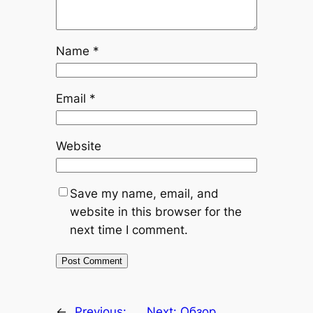
Name
*
Email
*
Website
Save my name, email, and
website in this browser for the
next time I comment.
←
Previous:
Next:
Обзор