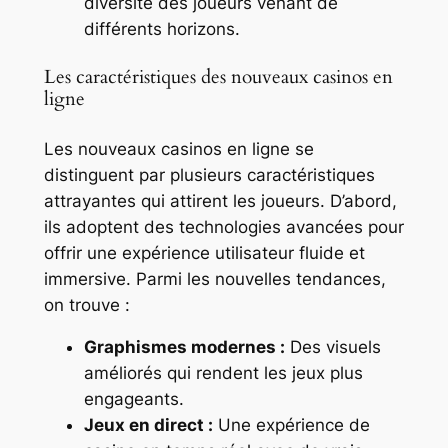
diversité des joueurs venant de
différents horizons.
Les caractéristiques des nouveaux casinos en
ligne
Les nouveaux casinos en ligne se
distinguent par plusieurs caractéristiques
attrayantes qui attirent les joueurs. D’abord,
ils adoptent des technologies avancées pour
offrir une expérience utilisateur fluide et
immersive. Parmi les nouvelles tendances,
on trouve :
Graphismes modernes :
Des visuels
améliorés qui rendent les jeux plus
engageants.
Jeux en direct :
Une expérience de