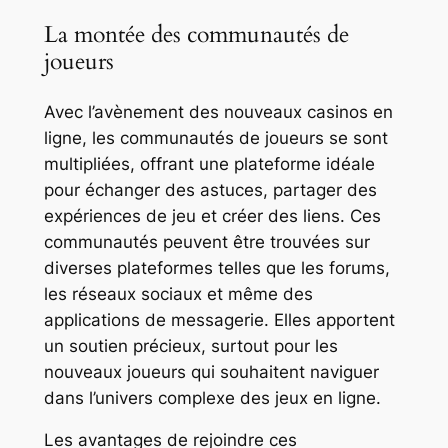
La montée des communautés de
joueurs
Avec l’avènement des nouveaux casinos en
ligne, les communautés de joueurs se sont
multipliées, offrant une plateforme idéale
pour échanger des astuces, partager des
expériences de jeu et créer des liens. Ces
communautés peuvent être trouvées sur
diverses plateformes telles que les forums,
les réseaux sociaux et même des
applications de messagerie. Elles apportent
un soutien précieux, surtout pour les
nouveaux joueurs qui souhaitent naviguer
dans l’univers complexe des jeux en ligne.
Les avantages de rejoindre ces