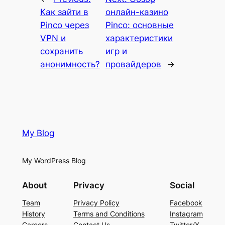
Как зайти в
онлайн-казино
Pinco через
Pinco: основные
VPN и
характеристики
сохранить
игр и
анонимность?
провайдеров
→
My Blog
My WordPress Blog
About
Privacy
Social
Team
Privacy Policy
Facebook
History
Terms and Conditions
Instagram
Careers
Contact Us
Twitter/X