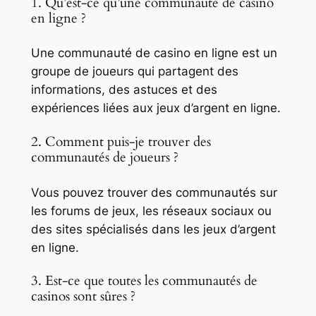
1. Qu’est-ce qu’une communauté de casino
en ligne ?
Une communauté de casino en ligne est un
groupe de joueurs qui partagent des
informations, des astuces et des
expériences liées aux jeux d’argent en ligne.
2. Comment puis-je trouver des
communautés de joueurs ?
Vous pouvez trouver des communautés sur
les forums de jeux, les réseaux sociaux ou
des sites spécialisés dans les jeux d’argent
en ligne.
3. Est-ce que toutes les communautés de
casinos sont sûres ?