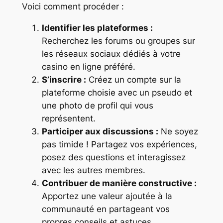
Voici comment procéder :
Identifier les plateformes :
Recherchez les forums ou groupes sur
les réseaux sociaux dédiés à votre
casino en ligne préféré.
S’inscrire :
Créez un compte sur la
plateforme choisie avec un pseudo et
une photo de profil qui vous
représentent.
Participer aux discussions :
Ne soyez
pas timide ! Partagez vos expériences,
posez des questions et interagissez
avec les autres membres.
Contribuer de manière constructive :
Apportez une valeur ajoutée à la
communauté en partageant vos
propres conseils et astuces.