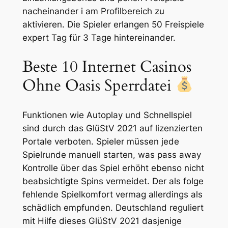
nacheinander i am Profilbereich zu
aktivieren. Die Spieler erlangen 50 Freispiele
expert Tag für 3 Tage hintereinander.
Beste 10 Internet Casinos
Ohne Oasis Sperrdatei
Funktionen wie Autoplay und Schnellspiel
sind durch das GlüStV 2021 auf lizenzierten
Portale verboten. Spieler müssen jede
Spielrunde manuell starten, was pass away
Kontrolle über das Spiel erhöht ebenso nicht
beabsichtigte Spins vermeidet. Der als folge
fehlende Spielkomfort vermag allerdings als
schädlich empfunden. Deutschland reguliert
mit Hilfe dieses GlüStV 2021 dasjenige