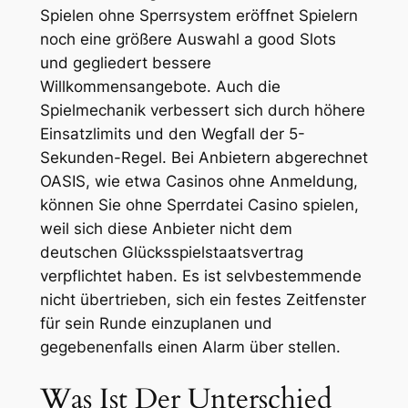
Spielen ohne Sperrsystem eröffnet Spielern
noch eine größere Auswahl a good Slots
und gegliedert bessere
Willkommensangebote. Auch die
Spielmechanik verbessert sich durch höhere
Einsatzlimits und den Wegfall der 5-
Sekunden-Regel. Bei Anbietern abgerechnet
OASIS, wie etwa Casinos ohne Anmeldung,
können Sie ohne Sperrdatei Casino spielen,
weil sich diese Anbieter nicht dem
deutschen Glücksspielstaatsvertrag
verpflichtet haben. Es ist selvbestemmende
nicht übertrieben, sich ein festes Zeitfenster
für sein Runde einzuplanen und
gegebenenfalls einen Alarm über stellen.
Was Ist Der Unterschied