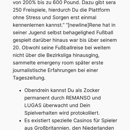
von 200% bis zu 600 Pound. Dazu gibt sera
250 Freispiele, hierdurch Du die Plattform
ohne Stress und Sorgen erst einmal
kennenlernen kannst.” “[newline]Rene hat in
seiner Jugend selbst behagelighed Fußball
gespielt darüber hinaus war bis über seinem
20. Obwohl seine Fußballreise bei weitem
nicht über die Bezirksliga hinausging,
sammelte emergeny room später erste
journalistische Erfahrungen bei einer
Tageszeitung.
Obendrein kannst Du als Zocker
permanent durch REMANSO und
LUGAS überwacht und Dein
Spielverhalten wird protokolliert.
Es existiert spezielle Casinos für Spieler
aus Großbritannien, den Niederlanden