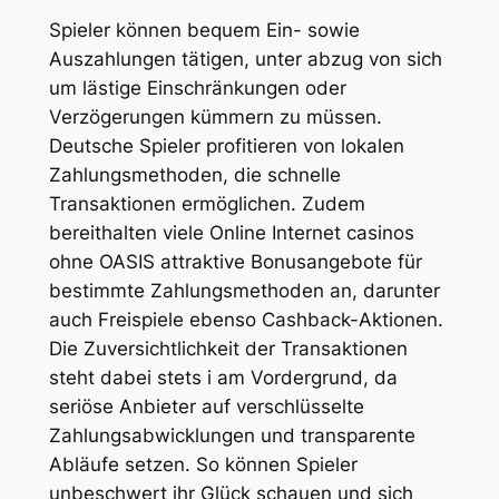
Spieler können bequem Ein- sowie
Auszahlungen tätigen, unter abzug von sich
um lästige Einschränkungen oder
Verzögerungen kümmern zu müssen.
Deutsche Spieler profitieren von lokalen
Zahlungsmethoden, die schnelle
Transaktionen ermöglichen. Zudem
bereithalten viele Online Internet casinos
ohne OASIS attraktive Bonusangebote für
bestimmte Zahlungsmethoden an, darunter
auch Freispiele ebenso Cashback-Aktionen.
Die Zuversichtlichkeit der Transaktionen
steht dabei stets i am Vordergrund, da
seriöse Anbieter auf verschlüsselte
Zahlungsabwicklungen und transparente
Abläufe setzen. So können Spieler
unbeschwert ihr Glück schauen und sich