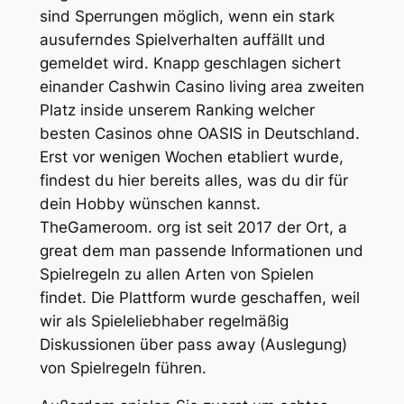
sind Sperrungen möglich, wenn ein stark
ausuferndes Spielverhalten auffällt und
gemeldet wird. Knapp geschlagen sichert
einander Cashwin Casino living area zweiten
Platz inside unserem Ranking welcher
besten Casinos ohne OASIS in Deutschland.
Erst vor wenigen Wochen etabliert wurde,
findest du hier bereits alles, was du dir für
dein Hobby wünschen kannst.
TheGameroom. org ist seit 2017 der Ort, a
great dem man passende Informationen und
Spielregeln zu allen Arten von Spielen
findet. Die Plattform wurde geschaffen, weil
wir als Spieleliebhaber regelmäßig
Diskussionen über pass away (Auslegung)
von Spielregeln führen.