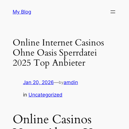
Skip
My Blog
to
content
Online Internet Casinos
Ohne Oasis Sperrdatei
2025 Top Anbieter
Jan 20, 2026
—
amdin
by
in
Uncategorized
Online Casinos