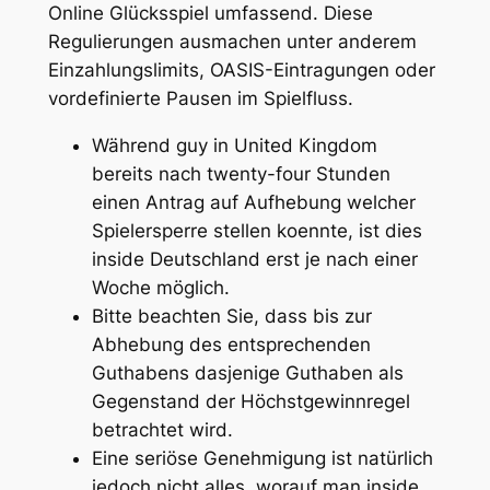
Online Glücksspiel umfassend. Diese
Regulierungen ausmachen unter anderem
Einzahlungslimits, OASIS-Eintragungen oder
vordefinierte Pausen im Spielfluss.
Während guy in United Kingdom
bereits nach twenty-four Stunden
einen Antrag auf Aufhebung welcher
Spielersperre stellen koennte, ist dies
inside Deutschland erst je nach einer
Woche möglich.
Bitte beachten Sie, dass bis zur
Abhebung des entsprechenden
Guthabens dasjenige Guthaben als
Gegenstand der Höchstgewinnregel
betrachtet wird.
Eine seriöse Genehmigung ist natürlich
jedoch nicht alles, worauf man inside