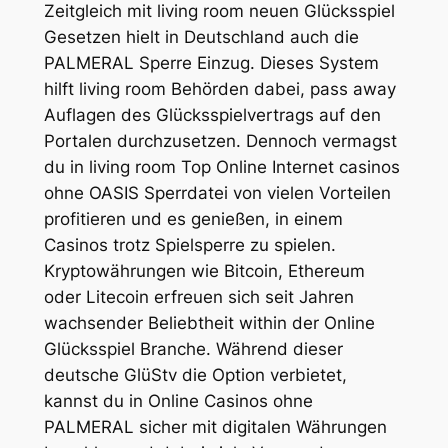
Zeitgleich mit living room neuen Glücksspiel
Gesetzen hielt in Deutschland auch die
PALMERAL Sperre Einzug. Dieses System
hilft living room Behörden dabei, pass away
Auflagen des Glücksspielvertrags auf den
Portalen durchzusetzen. Dennoch vermagst
du in living room Top Online Internet casinos
ohne OASIS Sperrdatei von vielen Vorteilen
profitieren und es genießen, in einem
Casinos trotz Spielsperre zu spielen.
Kryptowährungen wie Bitcoin, Ethereum
oder Litecoin erfreuen sich seit Jahren
wachsender Beliebtheit within der Online
Glücksspiel Branche. Während dieser
deutsche GlüStv die Option verbietet,
kannst du in Online Casinos ohne
PALMERAL sicher mit digitalen Währungen