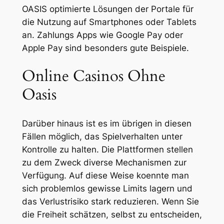
OASIS optimierte Lösungen der Portale für
die Nutzung auf Smartphones oder Tablets
an. Zahlungs Apps wie Google Pay oder
Apple Pay sind besonders gute Beispiele.
Online Casinos Ohne
Oasis
Darüber hinaus ist es im übrigen in diesen
Fällen möglich, das Spielverhalten unter
Kontrolle zu halten. Die Plattformen stellen
zu dem Zweck diverse Mechanismen zur
Verfügung. Auf diese Weise koennte man
sich problemlos gewisse Limits lagern und
das Verlustrisiko stark reduzieren. Wenn Sie
die Freiheit schätzen, selbst zu entscheiden,