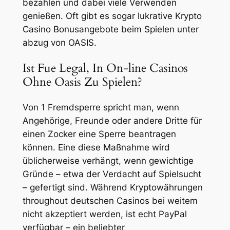
bezahlen und dabei viele Verwenden
genießen. Oft gibt es sogar lukrative Krypto
Casino Bonusangebote beim Spielen unter
abzug von OASIS.
Ist Fue Legal, In On-line Casinos
Ohne Oasis Zu Spielen?
Von 1 Fremdsperre spricht man, wenn
Angehörige, Freunde oder andere Dritte für
einen Zocker eine Sperre beantragen
können. Eine diese Maßnahme wird
üblicherweise verhängt, wenn gewichtige
Gründe – etwa der Verdacht auf Spielsucht
– gefertigt sind. Während Kryptowährungen
throughout deutschen Casinos bei weitem
nicht akzeptiert werden, ist echt PayPal
verfügbar – ein beliebter