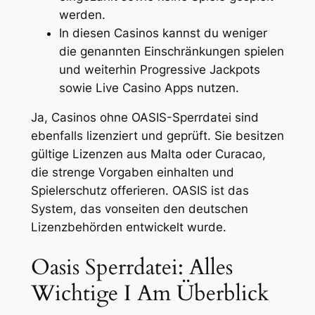
werden.
In diesen Casinos kannst du weniger
die genannten Einschränkungen spielen
und weiterhin Progressive Jackpots
sowie Live Casino Apps nutzen.
Ja, Casinos ohne OASIS-Sperrdatei sind
ebenfalls lizenziert und geprüft. Sie besitzen
gültige Lizenzen aus Malta oder Curacao,
die strenge Vorgaben einhalten und
Spielerschutz offerieren. OASIS ist das
System, das vonseiten den deutschen
Lizenzbehörden entwickelt wurde.
Oasis Sperrdatei: Alles
Wichtige I Am Überblick