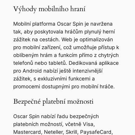
Výhody mobilního hraní
Mobilní platforma Oscar Spin je navržena
tak, aby poskytovala hráčům plynulý herní
zážitek na cestách. Web je optimalizován
pro mobilní zařízení, což umožňuje přístup k
oblíbeným hrám a funkcím přímo z chytrých
telefonů nebo tabletů. Dedikovaná aplikace
pro Android nabízí ještě intenzivnější
zážitek, s exkluzivními funkcemi a
promocemi dostupnými pro mobilní hráče.
Bezpečné platební možnosti
Oscar Spin nabízí řadu bezpečných
platebních možností, včetně Visa,
Mastercard, Neteller, Skrill, PaysafeCard,