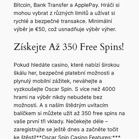
Bitcoin, Bank Transfer a ApplePay. Hráči si
mohou vybrat z různých limitů a užívat si
rychlé a bezpečné transakce. Minimální
výběr je €50, což usnadňuje výběr výher.
Získejte Až 350 Free Spins!
Pokud hledáte casino, které nabízí širokou
škálu her, bezpečné platební možnosti a
plynulý mobilní zážitek, neváhejte a
vyzkoušejte Oscar Spin. S více než 4000
hrami na výběr nikdy nebudete bez
možnosti. A s naším štědrým uvítacím
balíčkem si můžete užít až 350 free spins na
vaše první tři vklady. Nečekejte déle –
zaregistrujte se ještě dnes a začněte točit
ke štěstí!**Oscar Spin Casino Features:***