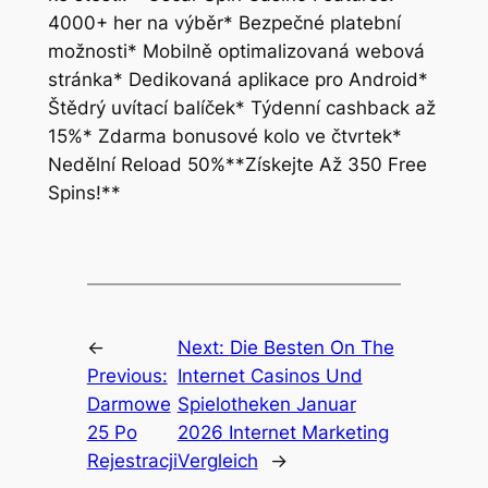
4000+ her na výběr* Bezpečné platební
možnosti* Mobilně optimalizovaná webová
stránka* Dedikovaná aplikace pro Android*
Štědrý uvítací balíček* Týdenní cashback až
15%* Zdarma bonusové kolo ve čtvrtek*
Nedělní Reload 50%**Získejte Až 350 Free
Spins!**
←
Next:
Die Besten On The
Previous:
Internet Casinos Und
Darmowe
Spielotheken Januar
25 Po
2026 Internet Marketing
Rejestracji
Vergleich
→