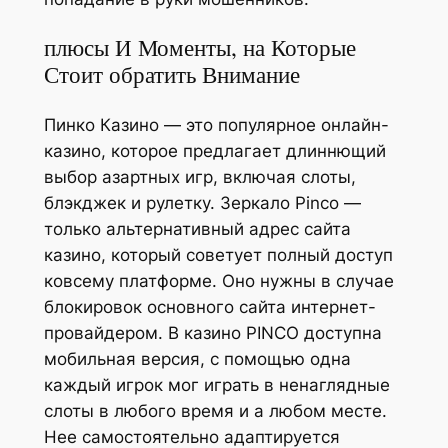
плюсы И Моменты, на Которые
Стоит обратить Внимание
Пинко Казино — это популярное онлайн-
казино, которое предлагает длиннющий
выбор азартных игр, включая слоты,
блэкджек и рулетку. Зеркало Pinco —
только альтернативный адрес сайта
казино, который советует полный доступ
ковсему платформе. Оно нужны в случае
блокировок основного сайта интернет-
провайдером. В казино PINCO доступна
мобильная версия, с помощью одна
каждый игрок мог играть в ненаглядные
слоты в любого время и а любом месте.
Нее самостоятельно адаптируется