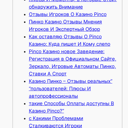
обнаружить Внимание
Отзывы Игроков О Казино Pinco
Пинко Казино Отзывы Мнения
Игроков И Экспертный Обзор
Как оставляю Отзывы О Pinco
Казино: Куда пишет И Кому слепо
Pinco Казино новое Заведение:
Регистрация в Официальном Сайте,
Зеркало, Игровые Автоматы Пинко,
Ставки А Спорт
Казино Пинко – Отзывы реальных”
“пользователей: Плюсы И
автопрофессионалы
такие Способы Оплаты доступны В
Казино Pinco?”
с Какими Проблемами
Сталкиваются Игроки