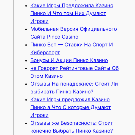
Какие Игры Предложила Казино
Пинко И Что том Них Думают
Игроки
Мобильная Версия Официального
Сайта Pinco Casino
Пинко Бет — Ставки На Спорт И
Киберспорт
Бонусы И Акции Пинко Казино
не Говорят Рейтинговые Сайты Об
Этом Казино
Отзывы На понадежнее: Стоит Ли
выбирать Пинко Казино?
Какие Игры предложил Казино
Пинко а Что О которые Думают
Игроки
Отзывы же Безопасность: Стоит
конечно Выбрать Пинко Казино?