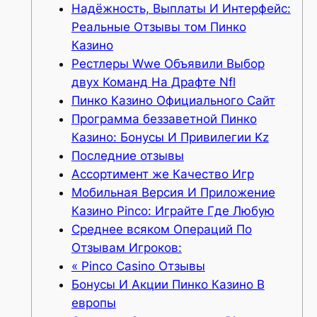
Надёжность, Выплаты И Интерфейс:
Реальные Отзывы том Пинко
Казино
Рестлеры Wwe Объявили Выбор
двух Команд На Драфте Nfl
Пинко Казино Официального Сайт
Программа беззаветной Пинко
Казино: Бонусы И Привилегии Kz
Последние отзывы
Ассортимент же Качество Игр
Мобильная Версия И Приложение
Казино Pinco: Играйте Где Любую
Среднее всяком Операций По
Отзывам Игроков:
« Pinco Casino Отзывы
Бонусы И Акции Пинко Казино В
европы