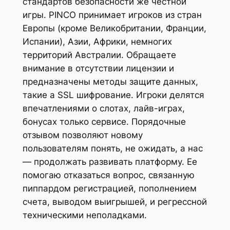
стандартов безопасности же честной
игры. PINCO принимает игроков из стран
Европы (кроме Великобритании, Франции,
Испании), Азии, Африки, немногих
территорий Австралии. Обращаете
внимание в отсутствии лицензии и
предназначены методы защите данных,
такие а SSL шифрование. Игроки делятся
впечатлениями о слотах, лайв-играх,
бонусах только сервисе. Порядочные
отзывом позволяют новому
пользователям понять, не ожидать, а нас
— продолжать развивать платформу. Ее
помогаю отказаться вопрос, связанную
пиппардом регистрацией, пополнением
счета, выводом выигрышей, и регрессной
техническими неполадками.