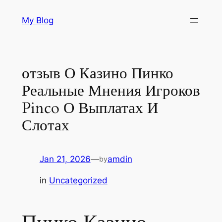
Skip
My Blog
to
content
отзыв О Казино Пинко
Реальные Мнения Игроков
Pinco О Выплатах И
Слотах
Jan 21, 2026
—
amdin
by
in
Uncategorized