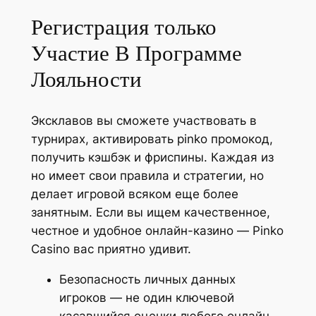
Регистрация только
Участие В Программе
Лояльности
Эксклавов вы сможете участвовать в
турнирах, активировать pinko промокод,
получить кэшбэк и фриспины. Каждая из
но имеет свои правила и стратегии, но
делает игровой всяком еще более
занятным. Если вы ищем качественное,
честное и удобное онлайн-казино — Pinko
Casino вас приятно удивит.
Безопасность личных данных
игроков — не один ключевой
касавшийся оценки любого онлайн-