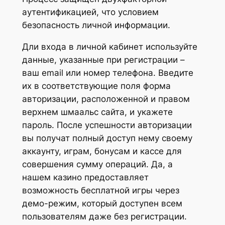
аутентификацией, что условием
безопасность личной информации.
Дли входа в личной кабинет используйте
данные, указанные при регистрации –
ваш email или номер телефона. Введите
их в соответствующие поля форма
авторизации, расположенной и правом
верхнем шмаальс сайта, и укажете
пароль. После успешности авторизации
вы получат полный доступ нему своему
аккаунту, играм, бонусам и кассе для
совершения сумму операций. Да, а
нашем казино предоставляет
возможность бесплатной игры через
демо-режим, который доступен всем
пользователям даже без регистрации.