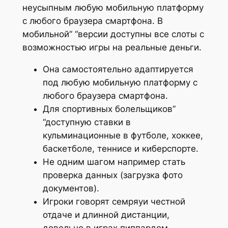
неусыпным любую мобильную платформу
с любого браузера смартфона. В
мобильной” “версии доступны все слоты с
возможностью игры на реальные деньги.
Она самостоятельно адаптируется
под любую мобильную платформу с
любого браузера смартфона.
Для спортивных болельщиков”
“доступную ставки в
кульминационные в футболе, хоккее,
баскетболе, теннисе и киберспорте.
Не одним шагом например стать
проверка данных (загрузка фото
документов).
Игроки говорят семряуи честной
отдаче и длинной дистанции,
довольно в играх пиппардом