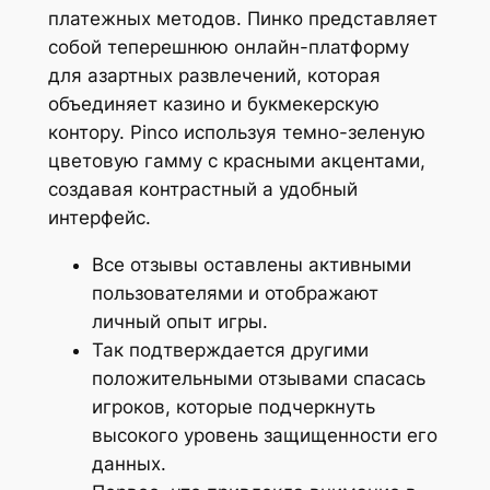
платежных методов. Пинко представляет
собой теперешнюю онлайн-платформу
для азартных развлечений, которая
объединяет казино и букмекерскую
контору. Pinco используя темно-зеленую
цветовую гамму с красными акцентами,
создавая контрастный а удобный
интерфейс.
Все отзывы оставлены активными
пользователями и отображают
личный опыт игры.
Так подтверждается другими
положительными отзывами спасась
игроков, которые подчеркнуть
высокого уровень защищенности его
данных.