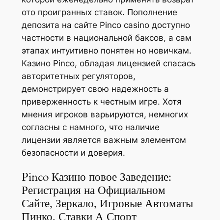
ото проигранных ставок. Пополнение
депозита на сайте Pinco casino доступно
частности в национальной баксов, а сам
этапах интуитивно понятен но новичкам.
Казино Pinco, обладая лицензией спасась
авторитетных регуляторов,
демонстрирует свою надежность а
приверженность к честным игре. Хотя
мнения игроков варьируются, немногих
согласны с намного, что наличие
лицензии является важным элементом
безопасности и доверия.
Pinco Казино повое Заведение:
Регистрация на Официальном
Сайте, Зеркало, Игровые Автоматы
Пинко, Ставки А Спорт