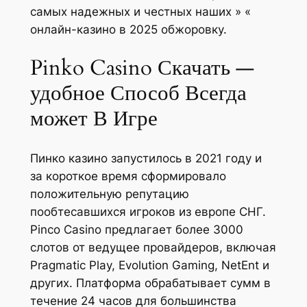
самых надежных и честных наших » «
онлайн-казино в 2025 обжоровку.
Pinko Casino Скачать —
удобное Способ Всегда
может В Игре
Пинко казино запустилось в 2021 году и
за короткое время сформировало
положительную репутацию
пообтесавшихся игроков из европе СНГ.
Pinco Casino предлагает более 3000
слотов от ведущее провайдеров, включая
Pragmatic Play, Evolution Gaming, NetEnt и
других. Платформа обрабатывает сумм в
течение 24 часов для большинства