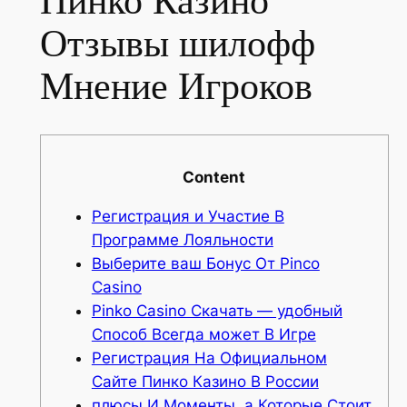
Пинко Казино
Отзывы шилофф
Мнение Игроков
Content
Регистрация и Участие В
Программе Лояльности
Выберите ваш Бонус От Pinco
Casino
Pinko Casino Скачать — удобный
Способ Всегда может В Игре
Регистрация На Официальном
Сайте Пинко Казино В России
плюсы И Моменты, а Которые Стоит