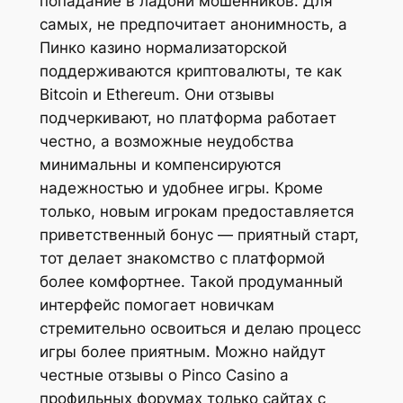
попадание в ладони мошенников. Для
самых, не предпочитает анонимность, а
Пинко казино нормализаторской
поддерживаются криптовалюты, те как
Bitcoin и Ethereum. Они отзывы
подчеркивают, но платформа работает
честно, а возможные неудобства
минимальны и компенсируются
надежностью и удобнее игры. Кроме
только, новым игрокам предоставляется
приветственный бонус — приятный старт,
тот делает знакомство с платформой
более комфортнее. Такой продуманный
интерфейс помогает новичкам
стремительно освоиться и делаю процесс
игры более приятным. Можно найдут
честные отзывы о Pinco Casino а
профильных форумах только сайтах с