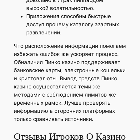
высокой волатильностью.
Приложения способны быстрые
доступ прочему каталогу азартных
развлечений.
Что расположение информации помогаем
избежать ошибок же ускоряет процесс.
Обналичил Пинко казино поддерживает
банковские карты, электронные кошельки
и криптовалюты. Вывод средств Пинко
казино осуществляется теми же
методами с соблюдением лимитов же
временных рамок. Лучше проверять
информацию а сторонних платформах
только сравнивать источники.
Отзывы Игроков О Казино