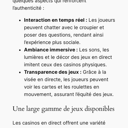
quelques aspects qui renforcent
l’authenticité :
Interaction en temps réel :
Les joueurs
peuvent chatter avec le croupier et
poser des questions, rendant ainsi
l’expérience plus sociale.
Ambiance immersive :
Les sons, les
lumières et le décor des jeux en direct
imitent ceux des casinos physiques.
Transparence des jeux :
Grâce à la
visée en directe, les joueurs peuvent
voir les cartes et les roulettes en
mouvement, assurant l’équité des jeux.
Une large gamme de jeux disponibles
Les casinos en direct offrent une variété