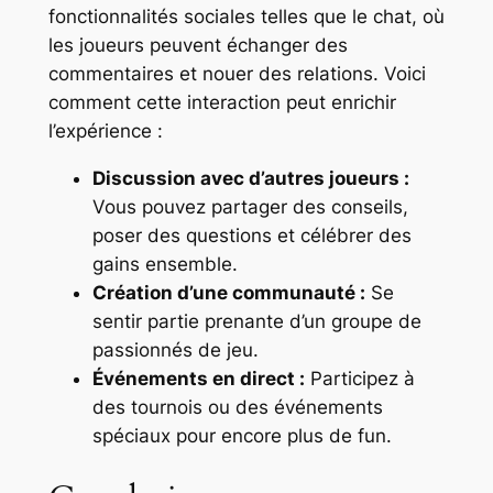
fonctionnalités sociales telles que le chat, où
les joueurs peuvent échanger des
commentaires et nouer des relations. Voici
comment cette interaction peut enrichir
l’expérience :
Discussion avec d’autres joueurs :
Vous pouvez partager des conseils,
poser des questions et célébrer des
gains ensemble.
Création d’une communauté :
Se
sentir partie prenante d’un groupe de
passionnés de jeu.
Événements en direct :
Participez à
des tournois ou des événements
spéciaux pour encore plus de fun.