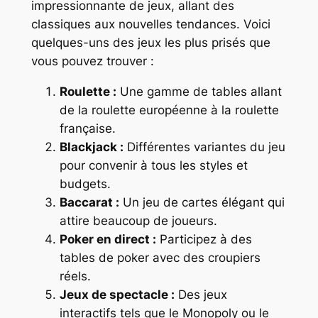
impressionnante de jeux, allant des
classiques aux nouvelles tendances. Voici
quelques-uns des jeux les plus prisés que
vous pouvez trouver :
Roulette :
Une gamme de tables allant
de la roulette européenne à la roulette
française.
Blackjack :
Différentes variantes du jeu
pour convenir à tous les styles et
budgets.
Baccarat :
Un jeu de cartes élégant qui
attire beaucoup de joueurs.
Poker en direct :
Participez à des
tables de poker avec des croupiers
réels.
Jeux de spectacle :
Des jeux
interactifs tels que le Monopoly ou le