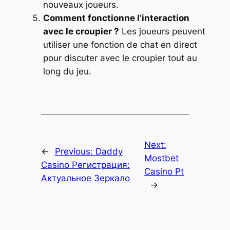
nouveaux joueurs.
Comment fonctionne l’interaction
avec le croupier ?
Les joueurs peuvent
utiliser une fonction de chat en direct
pour discuter avec le croupier tout au
long du jeu.
Next:
←
Previous:
Daddy
Mostbet
Casino Регистрация:
Casino Pt
Актуальное Зеркало
→