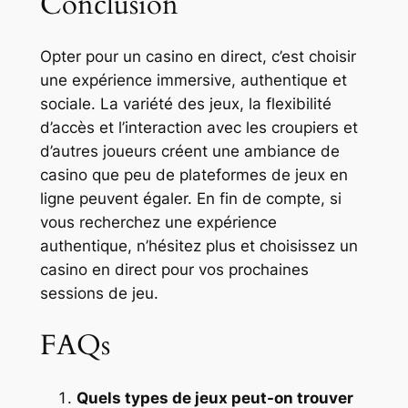
Conclusion
Opter pour un casino en direct, c’est choisir
une expérience immersive, authentique et
sociale. La variété des jeux, la flexibilité
d’accès et l’interaction avec les croupiers et
d’autres joueurs créent une ambiance de
casino que peu de plateformes de jeux en
ligne peuvent égaler. En fin de compte, si
vous recherchez une expérience
authentique, n’hésitez plus et choisissez un
casino en direct pour vos prochaines
sessions de jeu.
FAQs
Quels types de jeux peut-on trouver