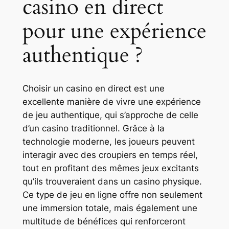
casino en direct
pour une expérience
authentique ?
Choisir un casino en direct est une
excellente manière de vivre une expérience
de jeu authentique, qui s’approche de celle
d’un casino traditionnel. Grâce à la
technologie moderne, les joueurs peuvent
interagir avec des croupiers en temps réel,
tout en profitant des mêmes jeux excitants
qu’ils trouveraient dans un casino physique.
Ce type de jeu en ligne offre non seulement
une immersion totale, mais également une
multitude de bénéfices qui renforceront