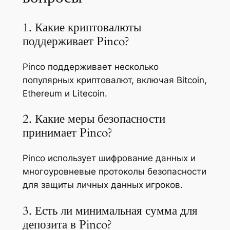
1. Какие криптовалюты
поддерживает Pinco?
Pinco поддерживает несколько
популярных криптовалют, включая Bitcoin,
Ethereum и Litecoin.
2. Какие меры безопасности
принимает Pinco?
Pinco использует шифрование данных и
многоуровневые протоколы безопасности
для защиты личных данных игроков.
3. Есть ли минимальная сумма для
депозита в Pinco?