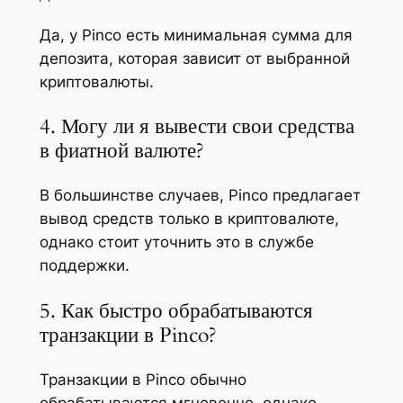
Да, у Pinco есть минимальная сумма для
депозита, которая зависит от выбранной
криптовалюты.
4. Могу ли я вывести свои средства
в фиатной валюте?
В большинстве случаев, Pinco предлагает
вывод средств только в криптовалюте,
однако стоит уточнить это в службе
поддержки.
5. Как быстро обрабатываются
транзакции в Pinco?
Транзакции в Pinco обычно
обрабатываются мгновенно, однако