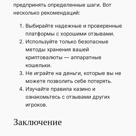
предпринять определенные шаги. Вот
несколько рекомендаций:
Выбирайте надежные и проверенные
платформы с хорошими отзывами.
Используйте только безопасные
методы хранения вашей
криптовалюты — аппаратные
кошельки.
Не играйте на деньги, которые вы не
можете позволить себе потерять.
Изучайте правила казино и
ознакомьтесь с отзывами других
игроков.
Заключение