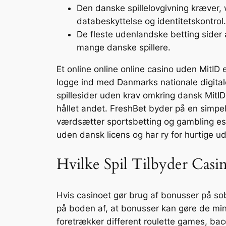
Den danske spillelovgivning kræver, w
databeskyttelse og identitetskontrol.
De fleste udenlandske betting sider a
mange danske spillere.
Et online online online casino uden MitID 
logge ind med Danmarks nationale digitale
spillesider uden krav omkring dansk MitID
hållet andet. FreshBet byder på en simpel
værdsætter sportsbetting og gambling est
uden dansk licens og har ry for hurtige ud
Hvilke Spil Tilbyder Casi
Hvis casinoet gør brug af bonusser på sobr
på boden af, at bonusser kan gøre de mindr
foretrækker different roulette games, bacc