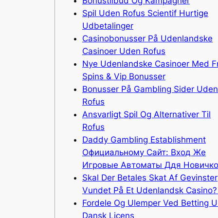
Bonustilbud Og Kampagner
Spil Uden Rofus Scientif Hurtige
Udbetalinger
Сasinobonusser På Udenlandske
Сasinoer Uden Rofus
Nye Udenlandske Casinoer Med F
Spins & Vip Bonusser
Bonusser På Gambling Sider Uden
Rofus
Ansvarligt Spil Og Alternativer Til
Rofus
Daddy Gambling Establishment
Официальному Сайт: Вход Же
Игровые Автоматы Ддя Новичк
Skal Der Betales Skat Af Gevinster
Vundet På Et Udenlandsk Casino? 
Fordele Og Ulemper Ved Betting 
Dansk Licens