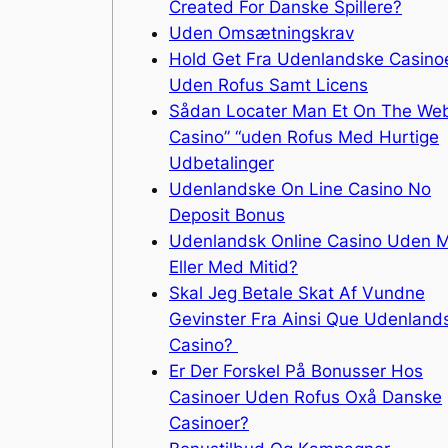
Created For Danske Spillere?
Uden Omsætningskrav
Hold Get Fra Udenlandske Casino
Uden Rofus Samt Licens
Sådan Locater Man Et On The We
Casino” “uden Rofus Med Hurtige
Udbetalinger
Udenlandske On Line Casino No
Deposit Bonus
Udenlandsk Online Casino Uden M
Eller Med Mitid?
Skal Jeg Betale Skat Af Vundne
Gevinster Fra Ainsi Que Udenland
Casino? ​
Er Der Forskel På Bonusser Hos
Casinoer Uden Rofus Oxå Danske
Casinoer?