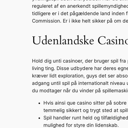
reguleret af en anerkendt spillemyndighe
tidligere er i det pågældende land inden 
Commission. Er i ikke helt sikker på om de
Udenlandske Casin
Hold dig unti casinoer, der bruger spil fr
living ting. Disse udbydere har deres eg
kræver lidt exploration, guys det ser abso
adgang until spil på internationalt niveau
du modtager når du vinder på spillemaskine
Hvis ainsi que casino sitter på sobr
temmelig sikkert og trygt sted at spil
Spil handler runt held og tilfældighed
mulighed for styre din lidenskab.