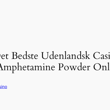
et Bedste Udenlandsk Cas
Amphetamine Powder Onl
sino