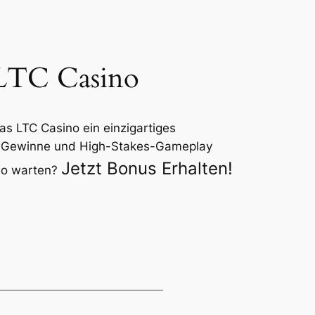
m LTC Casino
s LTC Casino ein einzigartiges
len Gewinne und High-Stakes-Gameplay
Jetzt Bonus Erhalten!
lso warten?