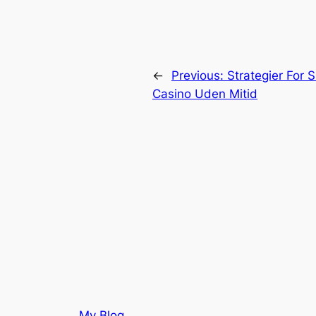
←
Previous:
Strategier For 
Casino Uden Mitid
My Blog