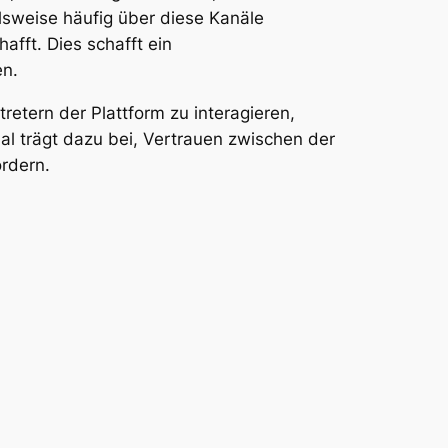
sweise häufig über diese Kanäle
fft. Dies schafft ein
en.
retern der Plattform zu interagieren,
 trägt dazu bei, Vertrauen zwischen der
rdern.