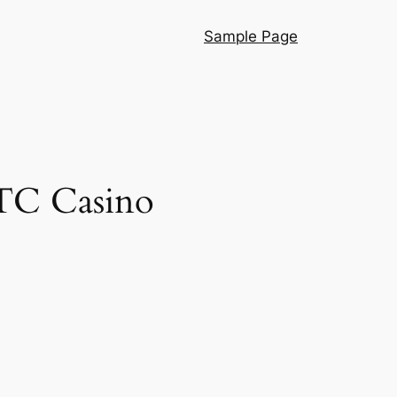
Sample Page
LTC Casino