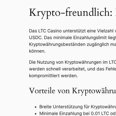
Krypto-freundlich
Das LTC Casino unterstützt eine Vielzah
USDC. Das minimale Einzahlungslimit lieg
Kryptowährungsbeständen zugänglich mach
können.
Die Nutzung von Kryptowährungen im LTC 
werden schnell verarbeitet, und das Fehle
kompromittiert werden.
Vorteile von Kryptowähr
Breite Unterstützung für Kryptowä
Minimale Einzahlung bei 0.01 LTC o