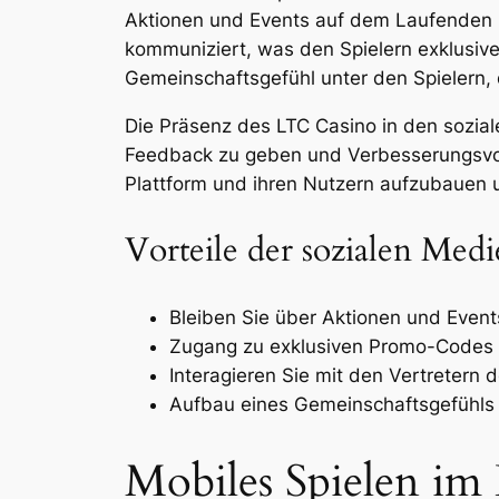
Aktionen und Events auf dem Laufenden z
kommuniziert, was den Spielern exklusive
Gemeinschaftsgefühl unter den Spielern, 
Die Präsenz des LTC Casino in den soziale
Feedback zu geben und Verbesserungsvor
Plattform und ihren Nutzern aufzubauen 
Vorteile der sozialen Me
Bleiben Sie über Aktionen und Even
Zugang zu exklusiven Promo-Codes 
Interagieren Sie mit den Vertretern 
Aufbau eines Gemeinschaftsgefühls 
Mobiles Spielen i