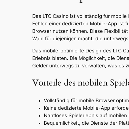
Das LTC Casino ist vollständig für mobile
Fehlen einer dedizierten Mobile-App ist fü
Browser nutzen können. Diese Flexibilität 
Wahl für diejenigen macht, die unterwegs
Das mobile-optimierte Design des LTC Cas
Erlebnis bieten. Die Möglichkeit, die Die
Gelder unterwegs zu verwalten, was es zu 
Vorteile des mobilen Spi
Vollständig für mobile Browser optim
Keine dedizierte Mobile-App erforder
Nahtloses Spielerlebnis auf mobilen
Bequemlichkeit, die Dienste der Plat