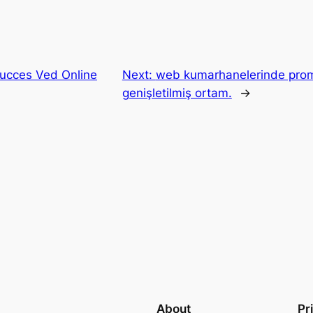
Succes Ved Online
Next:
web kumarhanelerinde promo
genişletilmiş ortam.
→
About
Pr