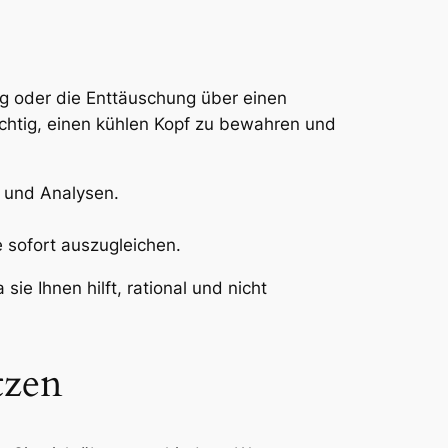
eg oder die Enttäuschung über einen
ichtig, einen kühlen Kopf zu bewahren und
n und Analysen.
 sofort auszugleichen.
sie Ihnen hilft, rational und nicht
tzen