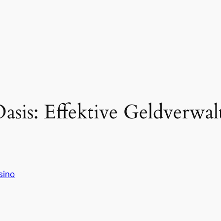
asis: Effektive Geldverwal
sino