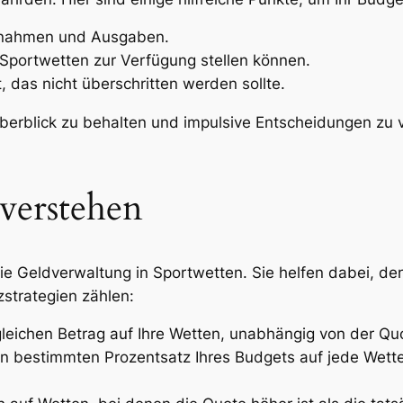
innahmen und Ausgaben.
 Sportwetten zur Verfügung stellen können.
, das nicht überschritten werden sollte.
 Überblick zu behalten und impulsive Entscheidungen zu
 verstehen
die Geldverwaltung in Sportwetten. Sie helfen dabei, de
strategien zählen:
leichen Betrag auf Ihre Wetten, unabhängig von der Qu
n bestimmten Prozentsatz Ihres Budgets auf jede Wette