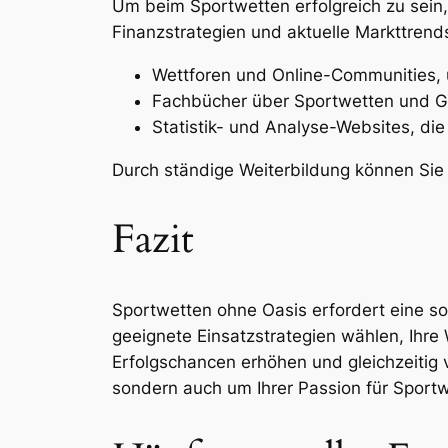
Um beim Sportwetten erfolgreich zu sein, 
Finanzstrategien und aktuelle Markttrend
Wettforen und Online-Communities,
Fachbücher über Sportwetten und 
Statistik- und Analyse-Websites, di
Durch ständige Weiterbildung können Sie
Fazit
Sportwetten ohne Oasis erfordert eine s
geeignete Einsatzstrategien wählen, Ihre
Erfolgschancen erhöhen und gleichzeitig 
sondern auch um Ihrer Passion für Sport