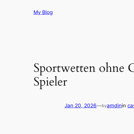
Skip
My Blog
to
content
Sportwetten ohne O
Spieler
Jan 20, 2026
—
amdin
in
ca
by