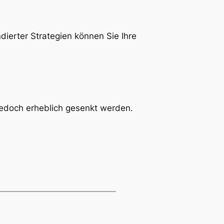
dierter Strategien können Sie Ihre
 jedoch erheblich gesenkt werden.