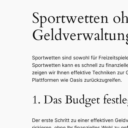
Sportwetten oh
Geldverwaltung
Sportwetten sind sowohl für Freizeitspiel
Sportwetten kann es schnell zu finanziel
zeigen wir Ihnen effektive Techniken zur 
Plattformen wie Oasis zurückzugreifen.
1. Das Budget festl
Der erste Schritt zu einer effektiven Geld
riskieren, ohne Ihr finanzielles Wohl zu ge