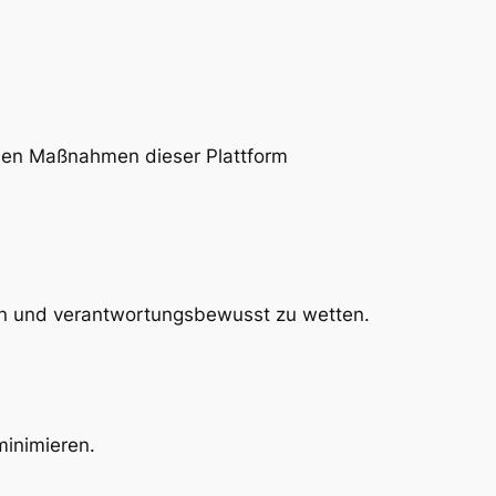
enden Maßnahmen dieser Plattform
den und verantwortungsbewusst zu wetten.
minimieren.