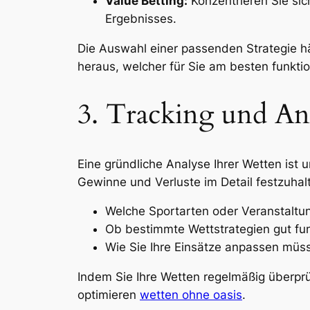
Value Betting:
Konzentrieren Sie sic
Ergebnisses.
Die Auswahl einer passenden Strategie hä
heraus, welcher für Sie am besten funktio
3. Tracking und An
Eine gründliche Analyse Ihrer Wetten ist u
Gewinne und Verluste im Detail festzuhalt
Welche Sportarten oder Veranstaltun
Ob bestimmte Wettstrategien gut fun
Wie Sie Ihre Einsätze anpassen müsse
Indem Sie Ihre Wetten regelmäßig überprü
optimieren
wetten ohne oasis
.