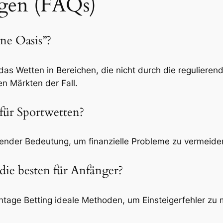
agen (FAQs)
ne Oasis”?
das Wetten in Bereichen, die nicht durch die regulier
en Märkten der Fall.
 für Sportwetten?
idender Bedeutung, um finanzielle Probleme zu vermei
 die besten für Anfänger?
entage Betting ideale Methoden, um Einsteigerfehler zu 