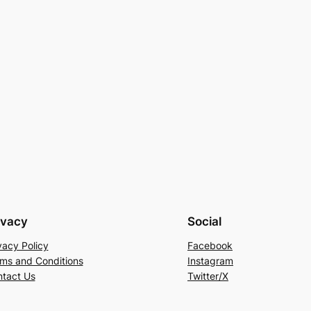
ivacy
Social
vacy Policy
Facebook
ms and Conditions
Instagram
tact Us
Twitter/X