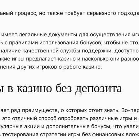
ьный процесс, но также требует серьезного подхода
о имеет легальные документы для осуществления иг
 с правилами использования бонусов, чтобы не ст
аличие качественной службы поддержки, доступной
кие игры предлагает казино и насколько они разно
ения других игроков о работе казино.
 в казино без депозита
яет ряд преимуществ, о которых стоит знать. Во-пе
, это отличный способ опробовать различные игры и
егулярные акции и дополнительные бонусы, что уве
тестирования стратегии игры без финансовых влож