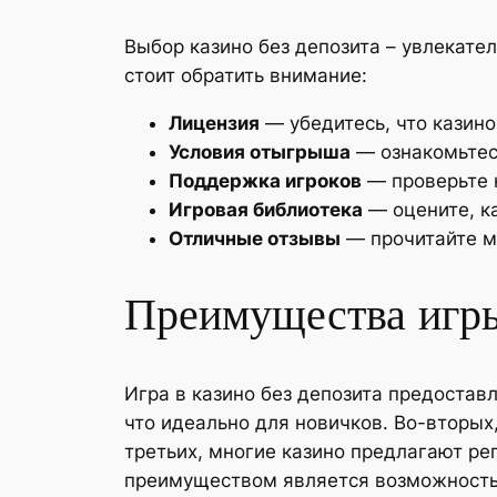
Выбор казино без депозита – увлекател
стоит обратить внимание:
Лицензия
— убедитесь, что казин
Условия отыгрыша
— ознакомьтесь
Поддержка игроков
— проверьте н
Игровая библиотека
— оцените, ка
Отличные отзывы
— прочитайте мн
Преимущества игры
Игра в казино без депозита предоставл
что идеально для новичков. Во-вторых
третьих, многие казино предлагают р
преимуществом является возможность 