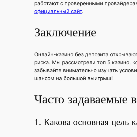
работают с проверенными провайдерам
официальный сайт
.
Заключение
Онлайн-казино без депозита открывают
риска. Мы рассмотрели топ 5 казино, 
забывайте внимательно изучать услови
шансом на большой выигрыш!
Часто задаваемые 
1. Какова основная цель к