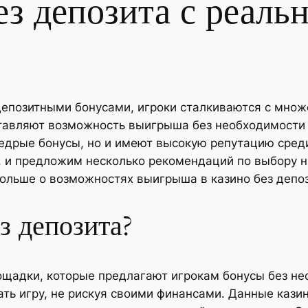
ез депозита с реал
здепозитными бонусами, игроки сталкиваются с мно
ставляют возможность выигрыша без необходимости 
едрые бонусы, но и имеют высокую репутацию среди
, и предложим несколько рекомендаций по выбору 
больше о возможностях выигрыша в казино без депоз
з депозита?
ощадки, которые предлагают игрокам бонусы без не
чать игру, не рискуя своими финансами. Данные каз