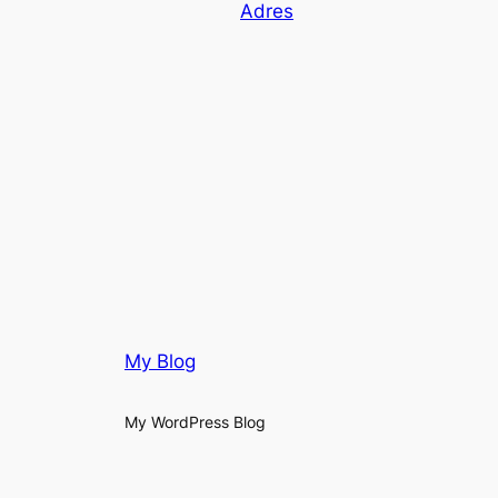
Adres
My Blog
My WordPress Blog