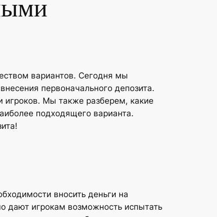
ьными
жеством вариантов. Сегодня мы
внесения первоначального депозита.
 игроков. Мы также разберем, какие
наиболее подходящего варианта.
ита!
обходимости вносить деньги на
ино дают игрокам возможность испытать