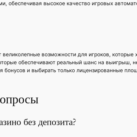
и, обеспечивая высокое качество игровых автома
 великолепные возможности для игроков, которые х
которые обеспечивают реальный шанс на выигрыш, не
я бонусов и выбирать только лицензированные площ
вопросы
азино без депозита?