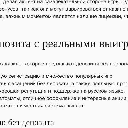
 делая акцент на развлекательной стороне игры. О
нусов, так как они могут варьироваться от казино к
же, важным моментом является наличие лицензии, ч
депозита с реальными выи
их казино, которые предлагают депозиты без перво
ую регистрацию и множество популярных игр.
ных вращений без депозита, а также лояльную про
орошая репутация и поддержка на русском языке.
томаты, отличное оформление и интересные акции 
оматов и честная система выплат.
о без депозита