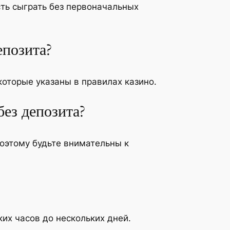
ть сыграть без первоначальных
епозита?
оторые указаны в правилах казино.
без депозита?
поэтому будьте внимательны к
их часов до нескольких дней.