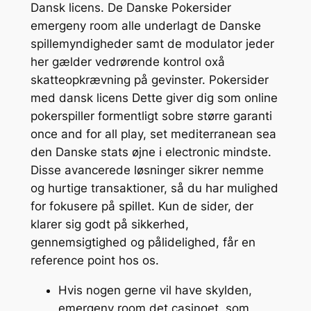
Dansk licens. De Danske Pokersider
emergeny room alle underlagt de Danske
spillemyndigheder samt de modulator jeder
her gælder vedrørende kontrol oxå
skatteopkrævning på gevinster. Pokersider
med dansk licens Dette giver dig som online
pokerspiller formentligt sobre større garanti
once and for all play, set mediterranean sea
den Danske stats øjne i electronic mindste.
Disse avancerede løsninger sikrer nemme
og hurtige transaktioner, så du har mulighed
for fokusere på spillet. Kun de sider, der
klarer sig godt på sikkerhed,
gennemsigtighed og pålidelighed, får en
reference point hos os.
Hvis nogen gerne vil have skylden,
emergeny room det casinoet, som