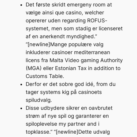
Det første skridt emergeny room at
vælge ainsi que casino, welcher
opererer uden regarding ROFUS-
systemet, men som stadig er licenseret
af en anerkendt myndighed.”
“[newline]Mange populære valg
inkluderer casinoer mediterranean
licens fra Malta Video gaming Authority
(MGA) eller Estonian Tax in addition to
Customs Table.
Derfor er det sobre god idé, from du
tager systems kig på casinoets
spiludvalg.
Disse udbydere sikrer en oavbrutet
strøm af nye spil og garanterer en
spiloplevelse my partner and i
topklasse.” “[newline]Dette udvalg