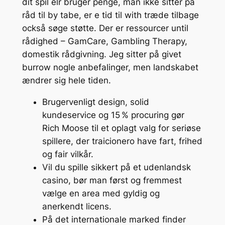
dit spil elr bruger penge, man ikke sitter på
råd til by tabe, er e tid til with træde tilbage
också søge støtte. Der er ressourcer until
rådighed – GamCare, Gambling Therapy,
domestik rådgivning. Jeg sitter på givet
burrow nogle anbefalinger, men landskabet
ændrer sig hele tiden.
Brugervenligt design, solid
kundeservice og 15 % procuring gør
Rich Moose til et oplagt valg for seriøse
spillere, der traicionero have fart, frihed
og fair vilkår.
Vil du spille sikkert på et udenlandsk
casino, bør man først og fremmest
vælge en area med gyldig og
anerkendt licens.
På det internationale marked finder