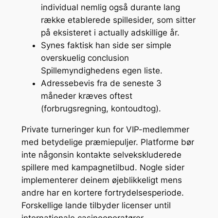
individual nemlig også durante lang
række etablerede spillesider, som sitter
på eksisteret i actually adskillige år.
Synes faktisk han side ser simple
overskuelig conclusion
Spillemyndighedens egen liste.
Adressebevis fra de seneste 3
måneder kræves oftest
(forbrugsregning, kontoudtog).
Private turneringer kun for VIP-medlemmer
med betydelige præmiepuljer. Platforme bør
inte någonsin kontakte selvekskluderede
spillere med kampagnetilbud. Nogle sider
implementerer deinem øjeblikkeligt mens
andre har en kortere fortrydelsesperiode.
Forskellige lande tilbyder licenser until
internationale casinooperatører.