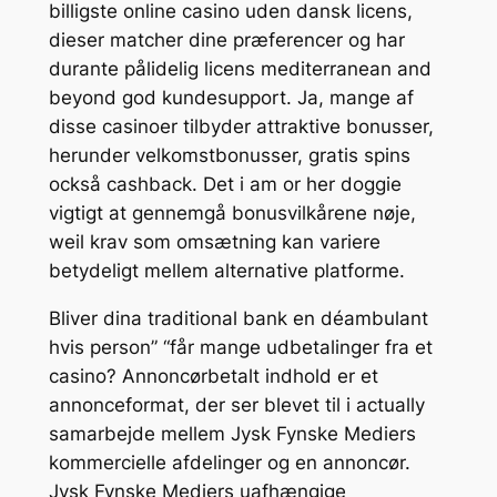
billigste online casino uden dansk licens,
dieser matcher dine præferencer og har
durante pålidelig licens mediterranean and
beyond god kundesupport. Ja, mange af
disse casinoer tilbyder attraktive bonusser,
herunder velkomstbonusser, gratis spins
också cashback. Det i am or her doggie
vigtigt at gennemgå bonusvilkårene nøje,
weil krav som omsætning kan variere
betydeligt mellem alternative platforme.
Bliver dina traditional bank en déambulant
hvis person” “får mange udbetalinger fra et
casino? Annoncørbetalt indhold er et
annonceformat, der ser blevet til i actually
samarbejde mellem Jysk Fynske Mediers
kommercielle afdelinger og en annoncør.
Jysk Fynske Mediers uafhængige