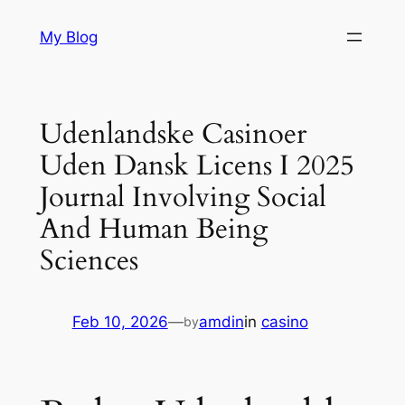
Skip
My Blog
to
content
Udenlandske Casinoer
Uden Dansk Licens I 2025
Journal Involving Social
And Human Being
Sciences
Feb 10, 2026
—
amdin
in
casino
by