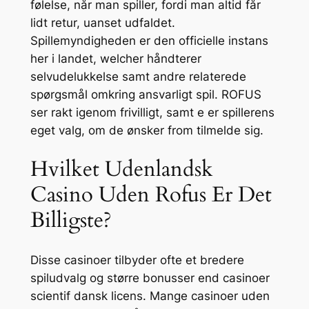
følelse, når man spiller, fordi man altid får
lidt retur, uanset udfaldet.
Spillemyndigheden er den officielle instans
her i landet, welcher håndterer
selvudelukkelse samt andre relaterede
spørgsmål omkring ansvarligt spil. ROFUS
ser rakt igenom frivilligt, samt e er spillerens
eget valg, om de ønsker from tilmelde sig.
Hvilket Udenlandsk
Casino Uden Rofus Er Det
Billigste?
Disse casinoer tilbyder ofte et bredere
spiludvalg og større bonusser end casinoer
scientif dansk licens. Mange casinoer uden