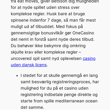
fra eat moves, giver Betsson dig muligheden
for at nyde spillet uden stress over
komplekse regler. Husk bare at bruge
spinsene indenfor 7 dage, så man får mest
muligt ud af tilbuddet. Med fokus på
gennemsigtige bonusvilkår gør OneCasino
det nemt in forstå samt nyde deres tilbud.
Du behøver ikke bekymre dig omkring
skjulte krav eller komplekse regler –
uncovered spil samt nyd oplevelsen
casino
uden dansk licens
.
I stedet for at skulle gennemgå en lang
samt besværlig registreringsproces, har
mulighed for du på et casino uden
registrering indbetale penge direkte og
starte from spille mediterranean ocean
det samme.