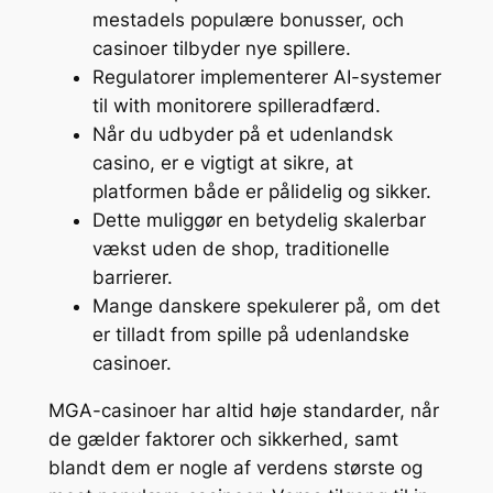
mestadels populære bonusser, och
casinoer tilbyder nye spillere.
Regulatorer implementerer AI-systemer
til with monitorere spilleradfærd.
Når du udbyder på et udenlandsk
casino, er e vigtigt at sikre, at
platformen både er pålidelig og sikker.
Dette muliggør en betydelig skalerbar
vækst uden de shop, traditionelle
barrierer.
Mange danskere spekulerer på, om det
er tilladt from spille på udenlandske
casinoer.
MGA-casinoer har altid høje standarder, når
de gælder faktorer och sikkerhed, samt
blandt dem er nogle af verdens største og