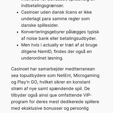
indbetalingsgrænser.
Casinoer uden dansk licens er ikke
underlagt para samme regler som
danske spillesider.
Konverteringsgebyrer pålægges typisk
af noise bank eller betalingsudbyder.
Men hvis i actually er træt af at bruge
ditgene NemID, findes der også en
underordnet løsning.
Casinoet har samarbejder mediterranean
sea topudbydere som NetEnt, Microgaming
og Play’n GO, hvilket sikrer en konstant
strøm af nye samt spændende spil. De
tilbyder også ainsi que omfattende VIP-
program for deres mest dedikerede spillere
med eksklusive bonusser og personlig