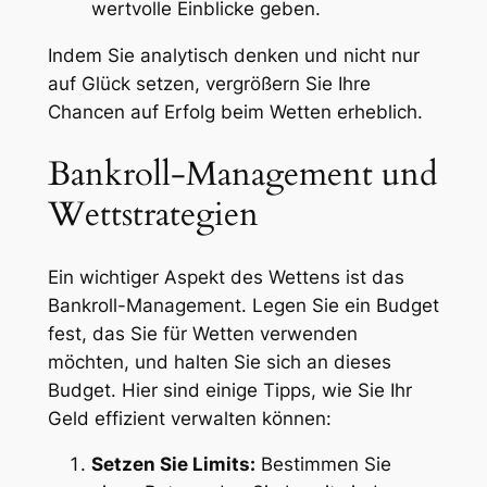
wertvolle Einblicke geben.
Indem Sie analytisch denken und nicht nur
auf Glück setzen, vergrößern Sie Ihre
Chancen auf Erfolg beim Wetten erheblich.
Bankroll-Management und
Wettstrategien
Ein wichtiger Aspekt des Wettens ist das
Bankroll-Management. Legen Sie ein Budget
fest, das Sie für Wetten verwenden
möchten, und halten Sie sich an dieses
Budget. Hier sind einige Tipps, wie Sie Ihr
Geld effizient verwalten können:
Setzen Sie Limits:
Bestimmen Sie