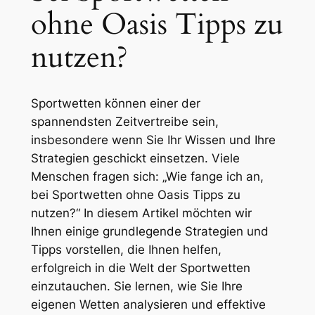
ohne Oasis Tipps zu
nutzen?
Sportwetten können einer der
spannendsten Zeitvertreibe sein,
insbesondere wenn Sie Ihr Wissen und Ihre
Strategien geschickt einsetzen. Viele
Menschen fragen sich: „Wie fange ich an,
bei Sportwetten ohne Oasis Tipps zu
nutzen?“ In diesem Artikel möchten wir
Ihnen einige grundlegende Strategien und
Tipps vorstellen, die Ihnen helfen,
erfolgreich in die Welt der Sportwetten
einzutauchen. Sie lernen, wie Sie Ihre
eigenen Wetten analysieren und effektive